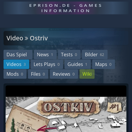
EPRISON.DE - GAMES
INFORMATION
Video
Ostriv
Das Spiel
News
Tests
Bilder
1
0
62
Videos
Lets Plays
Guides
Maps
3
0
1
0
Mods
Files
Reviews
Wiki
0
0
0