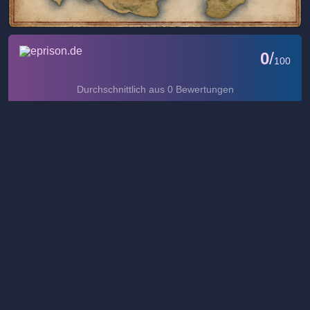
-
ePrison
-
Online-Magazine
Rating auf Steam
Sehr positiv
92.79%
2561
199