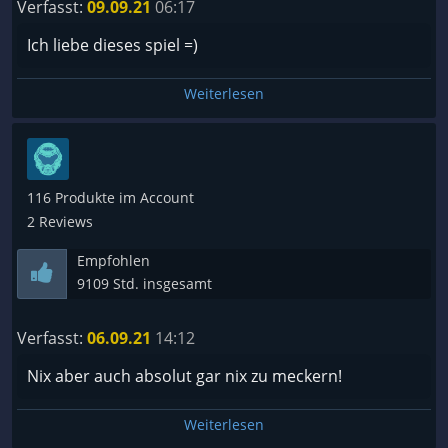
Verfasst:
09.09.21
06:17
the game allowing you a surprising amount of
Spiel eine Reihe sehr guter Ansätze, weswegen ich
freedom early on. This also means that the game
Ich liebe dieses spiel =)
es eingeschränkt empfehlen möchte - nämlich
lets you run straight into the nest of some
Menschen mit sehr viel Freizeit. Und auch nur, wenn
particularly nasty monsters; though either
Weiterlesen
es deutlich rabattiert ist.
overcoming them or returning later to destroy
them does offer immense gratification. I was pretty
satisfied with the loot and character building
fantasy that the game offers. You really start to feel
116 Produkte im Account
your growth after a certain point and some of the
2 Reviews
high level abilities/spells feel fantastic to use.
Empfohlen
Overall a great game for people looking for a deep
9109 Std. insgesamt
dive into a satisfying and complex system. I would
not recommend it for the easily frustrated though.
Verfasst:
06.09.21
14:12
8.5/10
Nix aber auch absolut gar nix zu meckern!
Weiterlesen