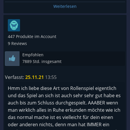
Da erinnere ich mich an die 4h- Schlacht mit Lvl3-
Weiterlesen
Charakter gegen so einen gewissen brennenden
Schädel..
Wenn ein Spiel mich derart mitreißt, hat es Charme.
447 Produkte im Account
9 Reviews
Und Pathfinder HAT Charme.
Man fühlt sich ein klein wenig mit den Chars
Empfohlen
verbunden - mangels Komplexität nicht so stark wie
7889 Std. insgesamt
bei DSA - dennoch deutlich mehr als mit anderen
RPG Spielen.
Verfasst:
25.11.21
13:55
Hmm ich liebe diese Art von Rollenspiel eigentlich
Sound ist ganz gut, Grafik muss kein 3D sein,
und das Spiel an sich ist auch sehr sehr gut habe es
Blödsinn bei so spielen, die auf Spieltiefe und nicht
auch bis zum Schluss durchgespielt. AAABER wenn
auf 3D basieren müssen.
man wirklich alles in Ruhe erkunden möchte wie ich
das normal mache ist es vielleicht für dein einen
Bugs habe ich bisher nur in den Bewegungen im
oder anderen nichts, denn man hat IMMER ein
Kampf gefunden, wenn ein Gegner in die Luft