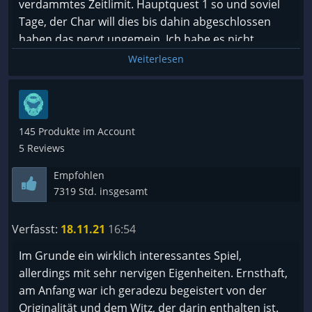
verdammtes Zeitlimit. Hauptquest 1 so und soviel
angreift aber den Char hinter ihn attackiert. Und
Tage, der Char will dies bis dahin abgeschlossen
trifft. Naja, Kleinigkeiten.
haben das nervt ungemein. Ich habe es nicht
Keine Bugs gefunden, die im Prolog die Quests oder
geschafft alle Gegenden zu erkunden weil man
Weiterlesen
andere Dinge stören. Keine Deathstuck-Area
ständig irgendwohin MUSS. In einigen Hauptquests
gefunden, in der ein Char festhängt und ich hab die
mag das vielleicht noch angebracht sein aber leider
meisten Karten komplett durchgetestet (das macht
zieht sich dieser Zeitdruck durch das ganze Spiel.
mir schon seit Diablo I Spaß. Also ein paar Tage).
Schade eigentlich das es da keine
145 Produkte im Account
Einstellmöglichkeiten gibt. Somit nur für
Es gibt kein integriertes Cheatsystem und eine
5 Reviews
nerverstarke Spieler meiner Meinung nach.
Konsole habe ich auch nicht gefunden.
Empfohlen
Dennoch kann man die Dateien im Save-Ordner
7319 Std. insgesamt
(LocalLow/Owlcat) zu einem -zip umbenennen,
danach die Savedatei dem Paket entnehmen, mit
Verfasst:
18.11.21
16:54
einem einfachen Editor, Notepad++ oder ähnlichem
verändern (zB Geld, Zeit, Auftragsstatus, Ruf etc),
Im Grunde ein wirklich interessantes Spiel,
wieder ins Pack zurückpacken und zur alten
allerdings mit sehr nervigen Eigenheiten. Ernsthaft,
Dateiendung zurückverändern. (Alles natürlich nicht
am Anfang war ich geradezu begeistert von der
mit dem originalem File). Ich schau immer aus
Originalität und dem Witz, der darin enthalten ist.