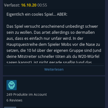
Ort des offensichtlichen Hinterhalts - für den ST 24
Verfasst:
16.10.20
00:55
Krieger sicher kein Ding, mein ST 7 Magier kann
Eigentlich ein cooles Spiel... ABER:
aber kaum genügend Rationen für den Weg
mitnehmen - nur um dann dort vermöbelt zu
Das Spiel versucht anscheinend unbedingt schwer
werden.
sein zu wollen. Das artet allerdings so dermaßen
Sowieso habe ich den Eindruck, die Fülle an
aus, dass es einfach nur unfair wird. In der
Möglichkeiten wurde nicht durchgetestet - sehr oft
Hauptquestreihe dem Spieler Mobs vor die Nase zu
ist wirklich klar, was ein Krieger, Barbar oder Paladin
setzen, die 10 lvl über der eigenen Gruppe sind (und
an dieser Stellt tun soll, für einen Magier sehe ich
deine Mitstreiter schneller töten als du W20-Würfel
aber oft keinen Lösungsweg. Ich mag mir gar nicht
sagen kannst), ist nicht gerade spaßig (und das
vorstellen, wie das Spiel wäre, wenn ich einen Buffer
mehrere Kämpfe hintereinander). Diese Kämpfe
Weiterlesen
und keinen Nekromanten als SC erstellt hätte.
bestrafen besonders diese Spieler, die bei der
Companionwahl nicht den optimalen Weg
Ich verstehe nicht, wie Zufallsbegegnungen
einschlagen. An anderen Stellen des Spiels sind die
generiert werden. Welcher Entwickler hält es für
Kämpfe so lächerlich einfach, dass sich das Spiel
eine gute Idee, eine komplett ausgelaugte Gruppe,
249 Produkte im Account
schon fast von allein spielt. Das Spiel findet einfach
die weder HP noch Zauber hat überfallen zu lassen
6 Reviews
nicht die Mitte.
von Gegneren mit erschreckend hoher Initative. Ich