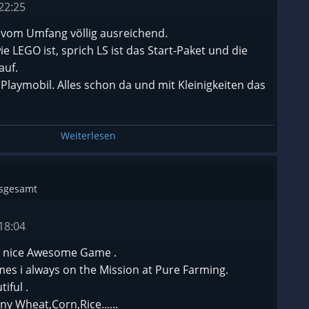
22:25
vom Umfang völlig ausreichend.
 LEGO ist, sprich LS ist das Start-Paket und die
noch
auf.
ten
 Playmobil. Alles schon da und mit Kleinigkeiten das
n die Fahrzeuge irgendwo und es geht nicht mehr
Weiterlesen
nsgesamt
18:04
a nice Awesome Game .
mes i always on the Mission at Pure Farming.
iful .
y Wheat,Corn,Rice......