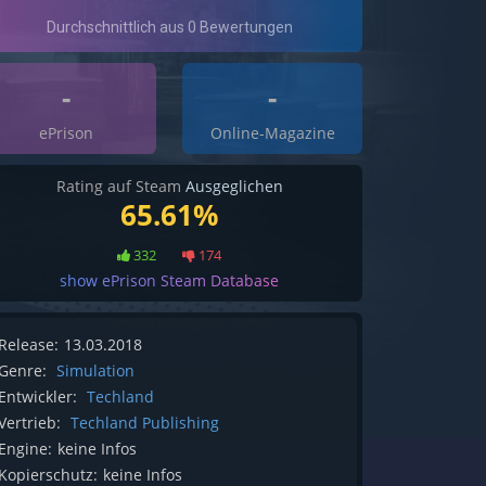
-
-
ePrison
Online-Magazine
Rating auf Steam
Ausgeglichen
65.61%
332
174
show ePrison Steam Database
Release:
13.03.2018
Genre:
Simulation
Entwickler:
Techland
Vertrieb:
Techland Publishing
Engine:
keine Infos
Kopierschutz:
keine Infos