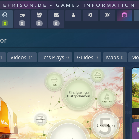
EPRISON.DE - GAMES INFORMATION
0
0
0
0
tor
Videos
Lets Plays
Guides
Maps
Mo
1
11
0
0
0