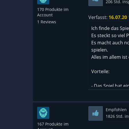
206 Std. in
170 Produkte im
Account
Verfasst:
16.07.20
1 Reviews
Ich finde das Spie
Es steckt so viel 
Es macht auch noc
spielen.
Alles im allem ist
Vorteile:
- Das Spiel hat e
Ernte.
- Es gibt 4 vers
aufbauen kann.
Empfohlen
- Es gibt 50 Erru
1826 Std. i
- Viele Aufgaben
167 Produkte im