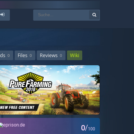
ds
Files
Reviews
Wiki
0
0
0