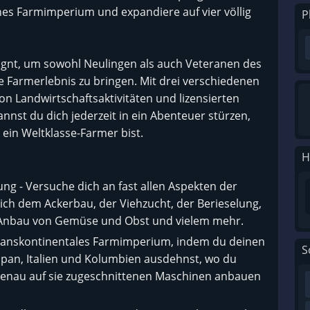
enes Farmimperium und expandiere auf vier völlig
P
ignt, um sowohl Neulingen als auch Veteranen des
e Farmerlebnis zu bringen. Mit drei verschiedenen
n Landwirtschaftsaktivitäten und lizensierten
annst du dich jederzeit in ein Abenteuer stürzen,
 ein Weltklasse-Farmer bist.
H
ng - Versuche dich an fast allen Aspekten der
ich dem Ackerbau, der Viehzucht, der Berieselung,
 Anbau von Gemüse und Obst und vielem mehr.
 transkontinentales Farmimperium, indem du deinen
S
apan, Italien und Kolumbien ausdehnst, wo du
 genau auf sie zugeschnittenen Maschinen anbauen