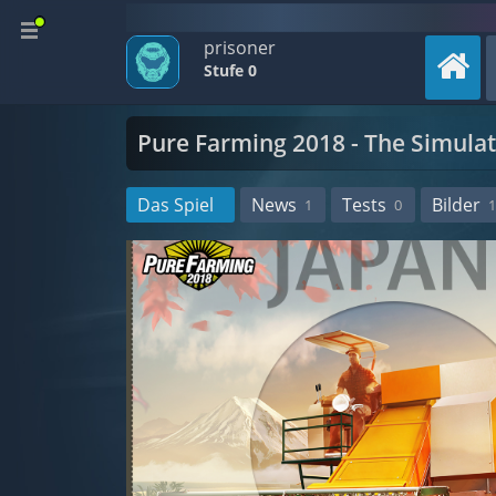
prisoner
Stufe 0
Pure Farming 2018 - The Simula
Das Spiel
News
Tests
Bilder
1
0
1