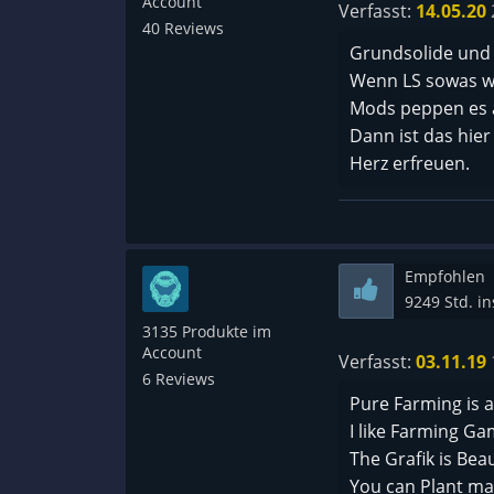
Account
Verfasst:
14.05.20
Nachteil:
40 Reviews
Grundsolide und 
Wenn LS sowas wie
- Wenig Support 
Mods peppen es 
- Keine Jahreszei
Dann ist das hier
- Manchmal hänge
Herz erfreuen.
weiter.
Empfohlen
9249 Std. i
3135 Produkte im
Account
Verfasst:
03.11.19
6 Reviews
Pure Farming is 
I like Farming Ga
The Grafik is Beaut
You can Plant man