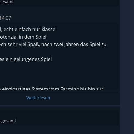
sgesamt
14:07
l, echt einfach nur klasse!
Potenzial in dem Spiel.
h sehr viel Spaß, nach zwei Jahren das Spiel zu
 es ein gelungenes Spiel
in einzigartiges System vom Farming bis hin zur
Weiterlesen
chiedene Kontinenten in denen man seine Farm
ngenschaften die man erreichen kann.
nsgesamt
 die erfüllt werden und gemacht werden können.