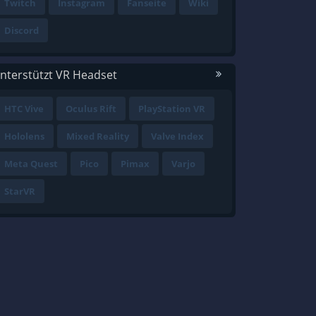
Twitch
Instagram
Fanseite
Wiki
Discord
nterstützt VR Headset
HTC Vive
Oculus Rift
PlayStation VR
Hololens
Mixed Reality
Valve Index
Meta Quest
Pico
Pimax
Varjo
StarVR