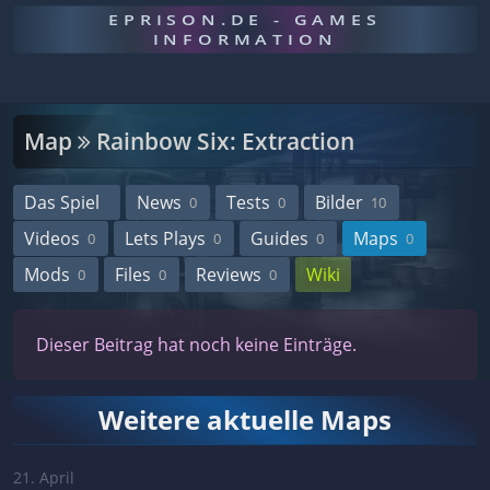
EPRISON.DE - GAMES
INFORMATION
Map
Rainbow Six: Extraction
Das Spiel
News
Tests
Bilder
0
0
10
Videos
Lets Plays
Guides
Maps
0
0
0
0
Mods
Files
Reviews
Wiki
0
0
0
Dieser Beitrag hat noch keine Einträge.
Weitere aktuelle Maps
21. April