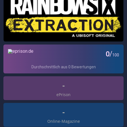
-
ePrison
-
Online-Magazine