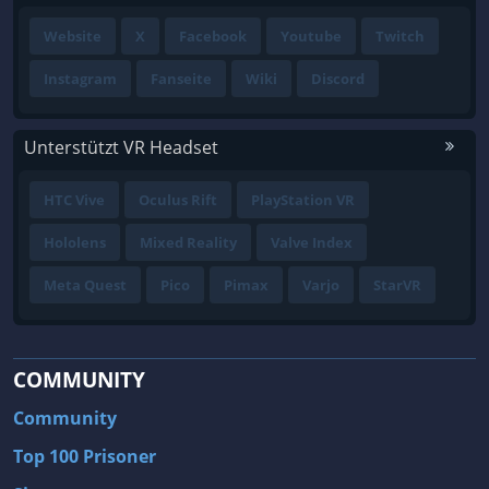
Website
X
Facebook
Youtube
Twitch
Instagram
Fanseite
Wiki
Discord
Unterstützt VR Headset
HTC Vive
Oculus Rift
PlayStation VR
Hololens
Mixed Reality
Valve Index
Meta Quest
Pico
Pimax
Varjo
StarVR
COMMUNITY
Community
Top 100 Prisoner