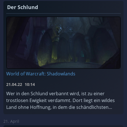
Der Schlund
World of Warcraft: Shadowlands
21.04.22
10:14
Wer in den Schlund verbannt wird, ist zu einer
trostlosen Ewigkeit verdammt. Dort liegt ein wildes
Land ohne Hoffnung, in dem die schändlichsten
Seelen des Kosmos für alle Zeiten gefangen sind.
Soll ...
21. April