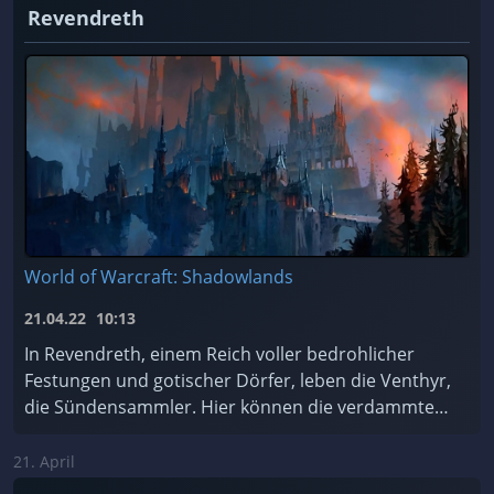
Revendreth
World of Warcraft: Shadowlands
21.04.22
10:13
In Revendreth, einem Reich voller bedrohlicher
Festungen und gotischer Dörfer, leben die Venthyr,
die Sündensammler. Hier können die verdammten
Seelen für ihre Sünden Buße tun... oder einfach de
...
21. April