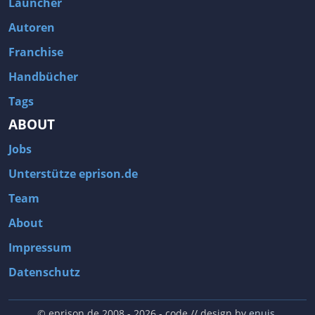
Launcher
Autoren
Franchise
Handbücher
Tags
ABOUT
Jobs
Unterstütze eprison.de
Team
About
Impressum
Datenschutz
© eprison.de 2008 - 2026
- code // design by
enuis