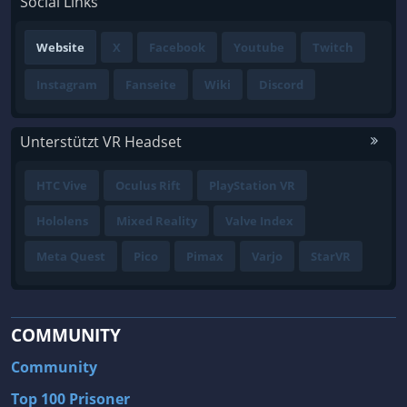
Social Links
Website
X
Facebook
Youtube
Twitch
Instagram
Fanseite
Wiki
Discord
Unterstützt VR Headset
HTC Vive
Oculus Rift
PlayStation VR
Hololens
Mixed Reality
Valve Index
Meta Quest
Pico
Pimax
Varjo
StarVR
COMMUNITY
Community
Top 100 Prisoner