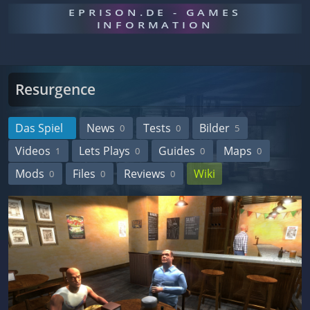
EPRISON.DE - GAMES
INFORMATION
Resurgence
Das Spiel
News
Tests
Bilder
0
0
5
Videos
Lets Plays
Guides
Maps
1
0
0
0
Mods
Files
Reviews
Wiki
0
0
0