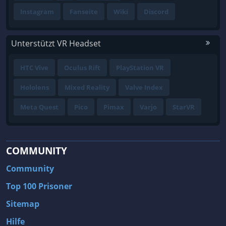
Instagram
Fanseite
Wiki
Discord
Unterstützt VR Headset
HTC Vive
Oculus Rift
PlayStation VR
Hololens
Mixed Reality
Valve Index
Meta Quest
Pico
Pimax
Varjo
StarVR
COMMUNITY
Community
Top 100 Prisoner
Sitemap
Hilfe