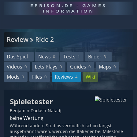
EPRISON.DE - GAMES
INFORMATION
Review
Ride 2
Das Spiel
News
Tests
Bilder
0
1
31
Videos
Lets Plays
Guides
Maps
0
0
0
0
Mods
Files
Reviews
Wiki
0
0
4
Spieletester
Benjamin Dadash-Natadj
keine Wertung
Während andere Studios vermutlich schon längst
ausgebrannt wären, werden die Italiener bei Milestone