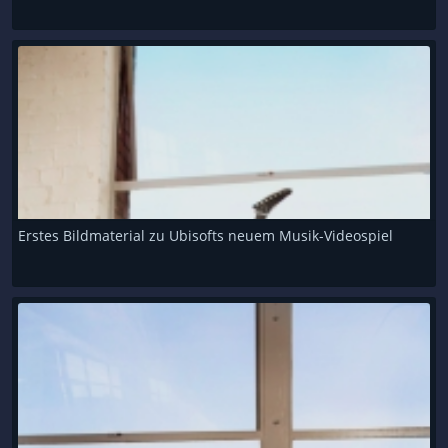
Erstes Bildmaterial zu Ubisofts neuem Musik-Videospiel