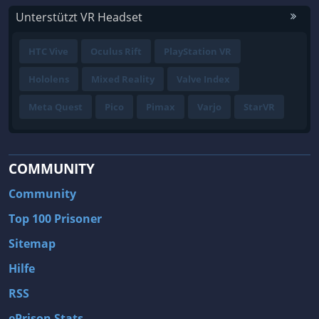
Unterstützt VR Headset
HTC Vive
Oculus Rift
PlayStation VR
Hololens
Mixed Reality
Valve Index
Meta Quest
Pico
Pimax
Varjo
StarVR
COMMUNITY
Community
Top 100 Prisoner
Sitemap
Hilfe
RSS
ePrison Stats