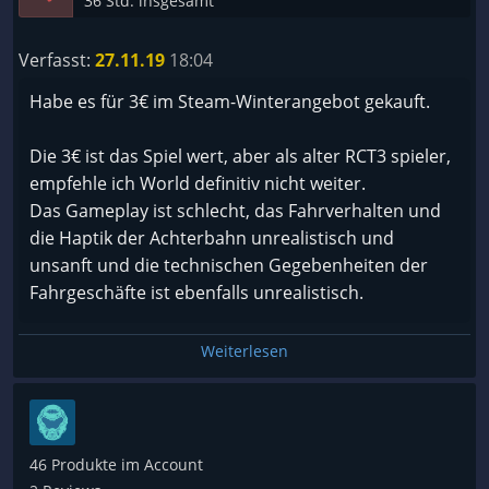
36 Std. insgesamt
Verfasst:
27.11.19
18:04
Habe es für 3€ im Steam-Winterangebot gekauft.
Die 3€ ist das Spiel wert, aber als alter RCT3 spieler,
empfehle ich World definitiv nicht weiter.
Das Gameplay ist schlecht, das Fahrverhalten und
die Haptik der Achterbahn unrealistisch und
unsanft und die technischen Gegebenheiten der
Fahrgeschäfte ist ebenfalls unrealistisch.
Allen die Lust auf ein cooles Freizeitpark Tycoon
Weiterlesen
Spiel haben, den empfehle ich zu Rollercoaster
Tycoon 3 zu greifen.
46 Produkte im Account