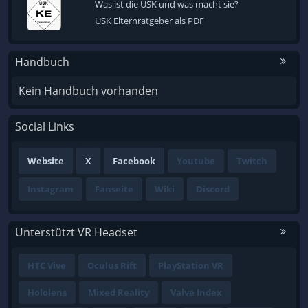
Was ist die USK und was macht sie?
USK Elternratgeber als PDF
Handbuch
Kein Handbuch vorhanden
Social Links
Website
X
Facebook
Youtube
Twitch
Instagram
Fanseite
Wiki
Discord
Unterstützt VR Headset
HTC Vive
Oculus Rift
PlayStation VR
Hololens
Mixed Reality
Valve Index