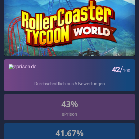
erstmal verbugt reichen.
43%
ePrison
41.67%