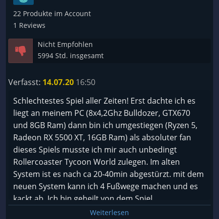
22 Produkte im Account
1 Reviews
Nicht Empfohlen
5994 Std. insgesamt
Verfasst:
14.07.20
16:50
Schlechtestes Spiel aller Zeiten! Erst dachte ich es
liegt an meinem PC (8x4,2Ghz Bulldozer, GTX670
und 8GB Ram) dann bin ich umgestiegen (Ryzen 5,
Radeon RX 5500 XT, 16GB Ram) als absoluter fan
dieses Spiels musste ich mir auch unbedingt
Rollercoaster Tycoon World zulegen. Im alten
System ist es nach ca 20-40min abgestürzt. mit dem
neuen System kann ich 4 Fußwege machen und es
kackt ab. Ich bin geheilt von dem Spiel.
Fazit: NIE WIEDER!
Weiterlesen