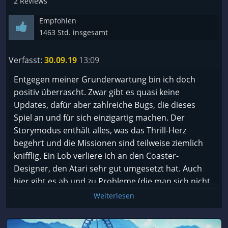
2 Reviews
Empfohlen
1463 Std. insgesamt
Verfasst:
30.09.19
13:09
Entgegen meiner Grunderwartung bin ich doch
positiv überrascht. Zwar gibt es quasi keine
Updates, dafür aber zahlreiche Bugs, die dieses
Spiel an und für sich einzigartig machen. Der
Storymodus enthält alles, was das Thrill-Herz
begehrt und die Missionen sind teilweise ziemlich
knifflig. Ein Lob verliere ich an den Coaster-
Designer, den Atari sehr gut umgesetzt hat. Auch
hier gibt es ab und zu Probleme (die man sich nicht
wirklich erklären kann), aber im Großen und Ganzen
Weiterlesen
ist dieses Spiel wirklich gelungen.
Updates wären super, bis dahin muss es aber