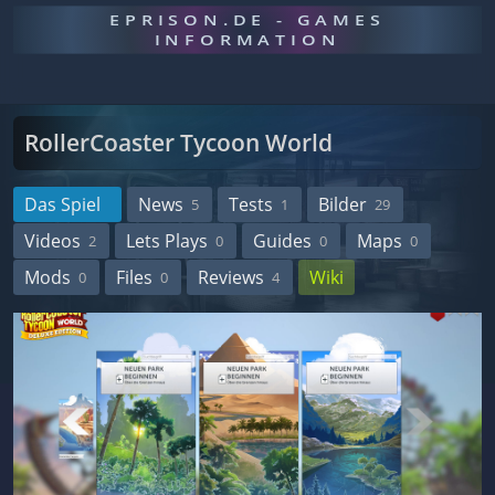
EPRISON.DE - GAMES
INFORMATION
RollerCoaster Tycoon World
Das Spiel
News
Tests
Bilder
5
1
29
Videos
Lets Plays
Guides
Maps
2
0
0
0
Mods
Files
Reviews
Wiki
0
0
4