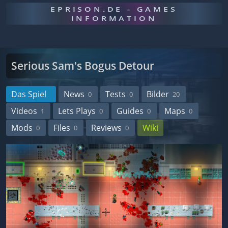
EPRISON.DE - GAMES
INFORMATION
Serious Sam's Bogus Detour
Das Spiel
News
Tests
Bilder
0
0
20
Videos
Lets Plays
Guides
Maps
1
0
0
0
Mods
Files
Reviews
Wiki
0
0
0