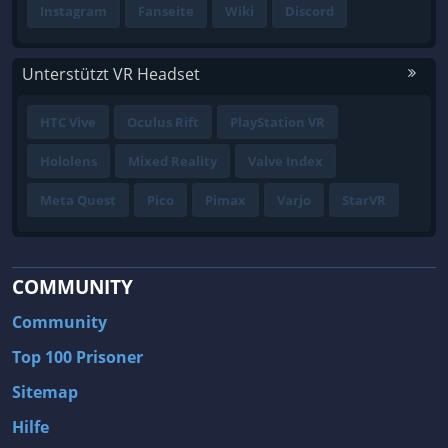
Instagram
Fanseite
Wiki
Discord
Unterstützt VR Headset
HTC Vive
Oculus Rift
PlayStation VR
Hololens
Mixed Reality
Valve Index
Meta Quest
Pico
Pimax
Varjo
StarVR
COMMUNITY
Community
Top 100 Prisoner
Sitemap
Hilfe