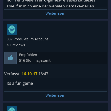
horrrend vielen retro-games-releases ist dieses
spiel für mich eine der wenigen demake-perlen.
Weiterlesen
337 Produkte im Account
49 Reviews
Empfohlen
516 Std. insgesamt
Verfasst:
16.10.17
18:47
Its a fun game
Weiterlesen