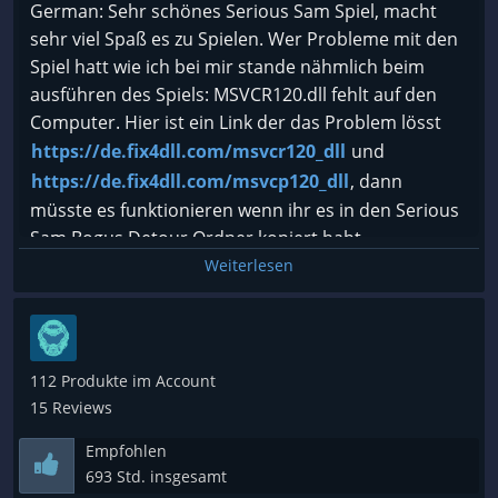
German: Sehr schönes Serious Sam Spiel, macht
sehr viel Spaß es zu Spielen. Wer Probleme mit den
Spiel hatt wie ich bei mir stande nähmlich beim
ausführen des Spiels: MSVCR120.dll fehlt auf den
Computer. Hier ist ein Link der das Problem lösst
https://de.fix4dll.com/msvcr120_dll
und
https://de.fix4dll.com/msvcp120_dll
, dann
müsste es funktionieren wenn ihr es in den Serious
Sam Bogus Detour Ordner kopiert habt.
Weiterlesen
English: Very nice Serious Sam game, it 's a lot of fun
to play. Anyone who has problems with the game as
I stand with myself in running the game:
MSVCR120.dll is missing on the computer. Here is a
112 Produkte im Account
link which solves the problem
15 Reviews
https://de.fix4dll.com/msvcr120_dll
and
Empfohlen
https://de.fix4dll.com/msvcp120_dll
, then it
693 Std. insgesamt
should work if you copied it into the Serious Sam