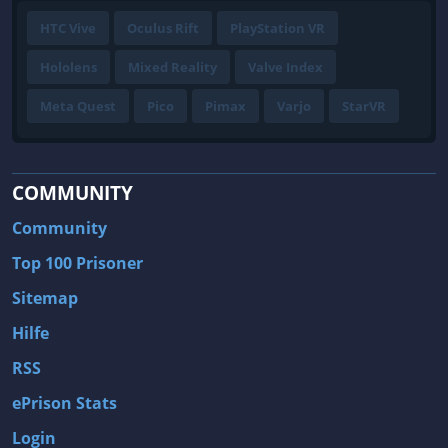
HTC Vive
Oculus Rift
PlayStation VR
Hololens
Mixed Reality
Valve Index
Meta Quest
Pico
Pimax
Varjo
StarVR
COMMUNITY
Community
Top 100 Prisoner
Sitemap
Hilfe
RSS
ePrison Stats
Login