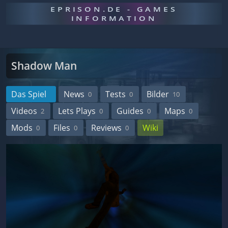
EPRISON.DE - GAMES
INFORMATION
Shadow Man
Das Spiel
News
Tests
Bilder
0
0
10
Videos
Lets Plays
Guides
Maps
2
0
0
0
Mods
Files
Reviews
Wiki
0
0
0