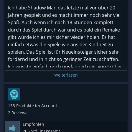
Ich habe Shadow Man das letzte mal vor über 20
Jahren gespielt und es macht immer noch sehr viel
Spaß. Auch wenn ich nach 18 Stunden komplett
durch das Spiel durch war und es bald ein Remake
gibt würde ich es mir sicher wieder holen. Es hat
einfach etwas die Spiele wie aus der Kindheit zu
spielen. Das Spiel ist für Neueinsteiger sicher sehr
fordernd und in nicht so geringer Zeit zu schaffen.
Ich wusste einfach noch unglaublich viel von Früher.
Für den Preis könnt ihr auf jeden Fall nichts falsch
Weiterlesen
machen. Die Charaktere sind super geschrieben
und die Story ist auch nicht von schlechten Eltern.
Viel Spaß beim selber spielen.
133 Produkte im Account
2 Reviews
Empfohlen
206 Std. insgesamt