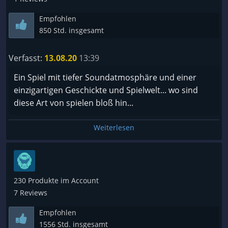
Verhältnisse überarbeitungswürdig
Empfohlen
- PC-Version hat mitunter schlechtere Cheats als die
850 Std. insgesamt
N64-Version
Verfasst:
13.08.20
13:39
Alles in allem kann man die negativen Aspekte zum
Teil locker ignorieren und diesem Spiel eine
Ein Spiel mit tiefer Soundatmosphäre und einer
definitive Kaufempfehlung aussprechen...
einzigartigen Geschickte und Spielwelt... wo sind
diese Art von spielen bloß hin...
Es hat über die Jahre extrem viel Spass gemacht
immer wieder weiter zu spielen oder neu
Weiterlesen
anzufangen, hoffen wir mal dass die evtl. nächstes
Jahr erscheinende Neuauflage wirklich so gut wird
wie sie angepriesen wird, zumindest muss an
diesem Spiel im Grunde nit mehr viel verbessert
230 Produkte im Account
werden... d(>_< )
7 Reviews
Empfohlen
1556 Std. insgesamt