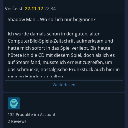
Verfasst:
22.11.17
22:34
Shadow Man... Wo soll ich nur beginnen?
Ich wurde damals schon in der guten, alten
ComputerBild-Spiele-Zeitschrift aufmerksam und
hatte mich sofort in das Spiel verliebt. Bis heute
hütete ich die CD mit diesem Spiel, doch als ich es
auf Steam fand, musste ich erneut zugreifen, um
das schmucke, nostalgische Prunkstück auch hier in
meinen Händen zu halten.
Weiterlesen
Story:
Die Geschichte zu Shadow Man ist schnell erzählt,
dabei lasse ich die Vorgeschichte zu den
Charakteren weg: Mama Agnetta, eine
132 Produkte im Account
Voodoopriesterin, sucht im WIld at Hearts Shadow
2 Reviews
Man auf, um ihn von einer kommenden Finsternis