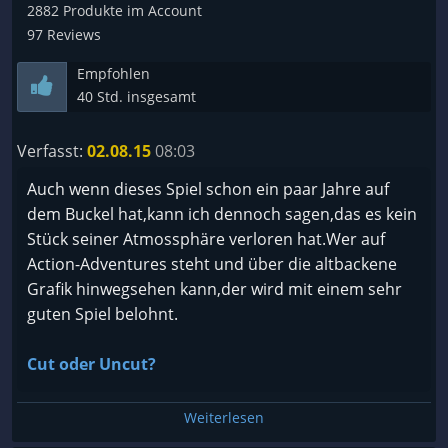
2882 Produkte im Account
Shadow Man über die glühenden Lavakohlen
97 Reviews
laufen? Wie kann er das Sargtor öffnen? Und wie
kommt er an die dunkle Seele ran? Meistens ist eine
Empfohlen
Prüfung oder ein Voodoogegenstand von Nöten,
40 Std. insgesamt
um dieses Rätsel zu meistern... Wer also denkt, dass
Shadow Man linear ist, liegt falsch. Zwar werden
Verfasst:
02.08.15
08:03
durch die Sargtore ein bestimmtes Level angezeigt,
Auch wenn dieses Spiel schon ein paar Jahre auf
aber das heißt noch lange nicht, das man in der
dem Buckel hat,kann ich dennoch sagen,das es kein
Lage ist, ALLES zu erkunden. Vielleicht liegt die
Stück seiner Atmossphäre verloren hat.Wer auf
Lösung für diesen Weg in einem viel
Action-Adventures steht und über die altbackene
fortschrittlicheren Gebiet, oder es eröffnet sich in
Grafik hinwegsehen kann,der wird mit einem sehr
den alten Gebieten neue Wege?
guten Spiel belohnt.
Grafik:
Cut oder Uncut?
Shadow Man erschien 1999 von Acclaim (zb. Turok
etc) und wer die schöne alte Grafik mit netten, aber
Da ich die damalige Version auf der Sega Dreamcast
Weiterlesen
auch zum Teil furchteinflößenden Gruseldesigns
gespielt habe und mich damals schon geärgert
der Gegner versieht.