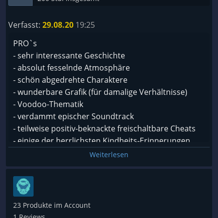
Verfasst:
29.08.20
19:25
PRO`s
- sehr interessante Geschichte
- absolut fesselnde Atmosphäre
- schön abgedrehte Charaktere
- wunderbare Grafik (für damalige Verhältnisse)
- Voodoo-Thematik
- verdammt epischer Soundtrack
- teilweise positiv-beknackte freischaltbare Cheats
- einige der herrlichsten Kindheits-Erinnerungen
- deutsche Synchro ist sehr stimmig
Weiterlesen
KONTRA
- deutsche Fassung ist zensiert, was sich in teilweise
unbesiegbaren Gegnern äußert
23 Produkte im Account
- die Controller-Steuerung ist für heutige
1 Reviews