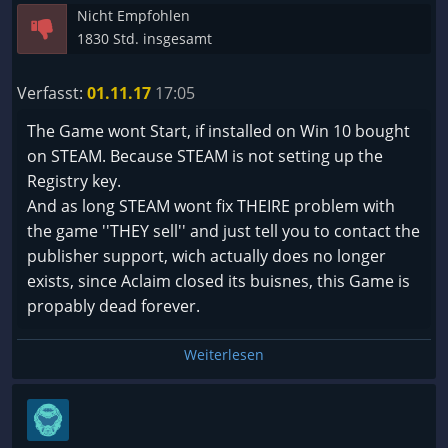
Nicht Empfohlen
zu warnen. Shadow Man hat wie seine Vorgänger
1830 Std. insgesamt
die Aufgabe, das Reich der Toten, als auch das Reich
der Lebenden vor dieser Gefahr zu schützen. Mit
Verfasst:
01.11.17
17:05
Hilfe von Mama Agnetta und Jaunty, dem Hüter der
Marktore im Reich der Toten, versucht Shadow Man
The Game wont Start, if installed on Win 10 bought
an die begehrten dunklen Seelen zu kommen, sie
on STEAM. Because STEAM is not setting up the
aufzunehmen und so vor den Bösen zu beschützen.
Registry key.
And as long STEAM wont fix THEIRE problem with
Gameplay:
the game ''THEY sell'' and just tell you to contact the
Das Spiel steuert sich ausschließlich nur mit
publisher support, wich actually does no longer
Tastatur. Ich persönlich habe es nur so gespielt,
exists, since Aclaim closed its buisnes, this Game is
weiß jedoch nicht, ob das Spiel ebenso mit
propably dead forever.
Gamepad, wie auf der Playstation oder Nintendo
64...
Weiterlesen
Ein leichter Touch von Metroidvania lässt sich in
diesem Spiel erkennen. Shadow Man ist zwar der
Herrscher über das Reich der Toten, doch auch
viele Orte verweisen ihn in die Schranken. Wie soll