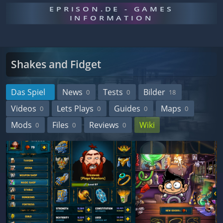
EPRISON.DE - GAMES
INFORMATION
Shakes and Fidget
Das Spiel
News
Tests
Bilder
0
0
18
Videos
Lets Plays
Guides
Maps
0
0
0
0
Mods
Files
Reviews
Wiki
0
0
0