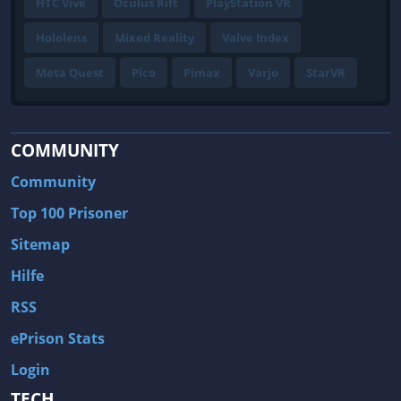
HTC Vive
Oculus Rift
PlayStation VR
Hololens
Mixed Reality
Valve Index
Meta Quest
Pico
Pimax
Varjo
StarVR
COMMUNITY
Community
Top 100 Prisoner
Sitemap
Hilfe
RSS
ePrison Stats
Login
TECH