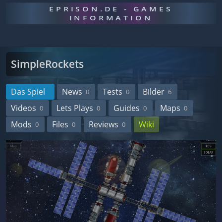
EPRISON.DE - GAMES
INFORMATION
SimpleRockets
Das Spiel
News
Tests
Bilder
0
0
6
Videos
Lets Plays
Guides
Maps
0
0
0
0
Mods
Files
Reviews
Wiki
0
0
0