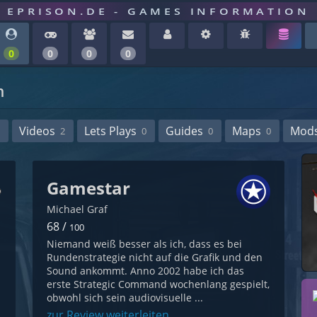
EPRISON.DE - GAMES INFORMATION
0
0
0
0
n
Videos
Lets Plays
Guides
Maps
Mod
2
0
0
0
Gamestar
Michael Graf
68 /
100
Niemand weiß besser als ich, dass es bei
Rundenstrategie nicht auf die Grafik und den
Sound ankommt. Anno 2002 habe ich das
erste Strategic Command wochenlang gespielt,
obwohl sich sein audiovisuelle ...
zur Review weiterleiten