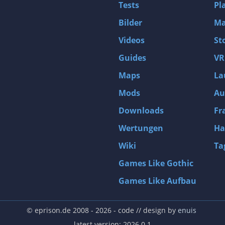
Tests
Pl
Bilder
Ma
Videos
St
Guides
VR
Maps
La
Mods
Au
Downloads
Fr
Wertungen
Ha
Wiki
Ta
Games Like Gothic
Games Like Aufbau
© eprison.de 2008 - 2026
- code // design by
enuis
latest version: 2026.0.1