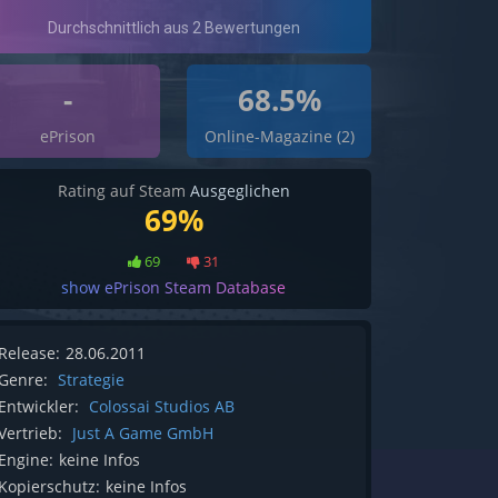
-
68.5%
ePrison
Online-Magazine (2)
Rating auf Steam
Ausgeglichen
69%
69
31
show ePrison Steam Database
Release:
28.06.2011
Genre:
Strategie
Entwickler:
Colossai Studios AB
Vertrieb:
Just A Game GmbH
Engine:
keine Infos
Kopierschutz:
keine Infos