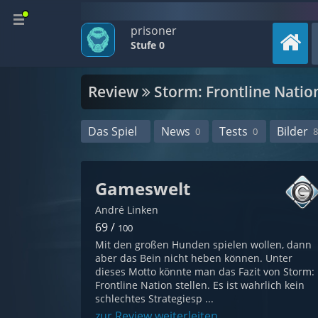
prisoner
Stufe 0
Review
Storm: Frontline Natio
Das Spiel
News
Tests
Bilder
0
0
8
Gameswelt
André Linken
69 /
100
Mit den großen Hunden spielen wollen, dann
aber das Bein nicht heben können. Unter
dieses Motto könnte man das Fazit von Storm:
Frontline Nation stellen. Es ist wahrlich kein
schlechtes Strategiesp ...
zur Review weiterleiten