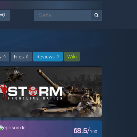
s
Files
Reviews
Wiki
0
0
2