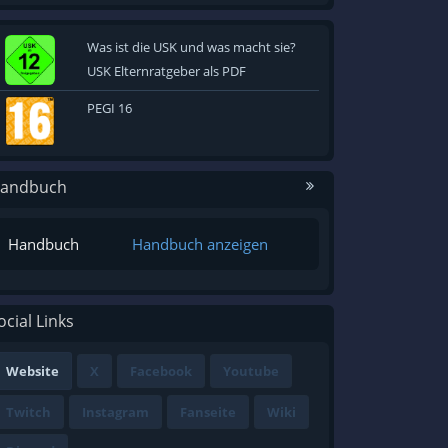
Was ist die USK und was macht sie?
USK Elternratgeber als PDF
PEGI 16
andbuch
Handbuch
Handbuch anzeigen
ocial Links
Website
X
Facebook
Youtube
Twitch
Instagram
Fanseite
Wiki