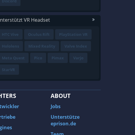
Discord
nterstützt VR Headset
HTC Vive
Oculus Rift
PlayStation VR
Hololens
Mixed Reality
Valve Index
Meta Quest
Pico
Pimax
Varjo
StarVR
HTERS
ABOUT
twickler
Jobs
rtriebe
Unterstütze
eprison.de
gines
Team