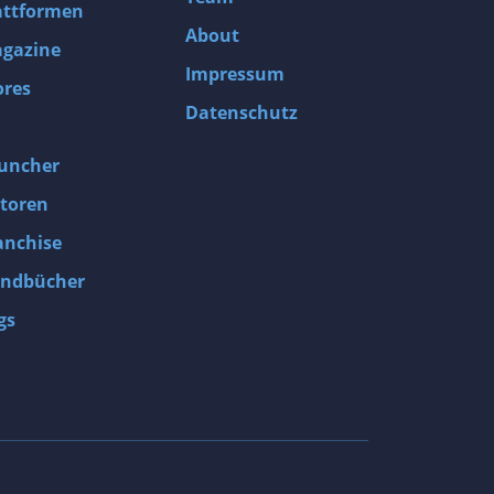
attformen
About
gazine
Impressum
ores
Datenschutz
uncher
toren
anchise
ndbücher
gs