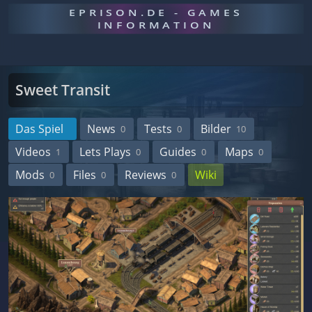
EPRISON.DE - GAMES
INFORMATION
Sweet Transit
Das Spiel
News
Tests
Bilder
0
0
10
Videos
Lets Plays
Guides
Maps
1
0
0
0
Mods
Files
Reviews
Wiki
0
0
0