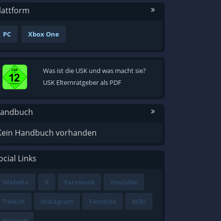
lattform
PC
Xbox One
Was ist die USK und was macht sie?
USK Elternratgeber als PDF
andbuch
Kein Handbuch vorhanden
ocial Links
Website
X
Facebook
Youtube
Twitch
Instagram
Fanseite
Wiki
Discord