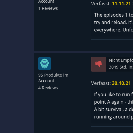
Account
Verfasst:
11.11.21
1 Reviews
The episodes 1 to
try and reload. I
everywhere. Unfor
Nicht Empf
3049 Std. i
95 Produkte im
Account
Verfasst:
30.10.21
4 Reviews
If you like to run
point A again - t
A bit survival, a
running around pa