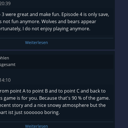
20:39
 3 were great and make fun. Episode 4 is only save,
t's not fun anymore. Wolves and bears appear
tunately, I do not enjoy playing anymore.
Weiterlesen
ohlen
nsgesamt
14:10
 from point A to point B and to point C and back to
his game is for you. Because that's 90 % of the game.
 decent story and a nice snowy atmosphere but the
rt ist just soooooo boring.
Weiterlesen