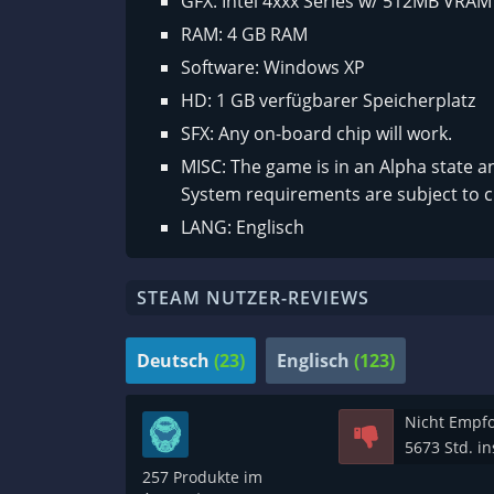
GFX: Intel 4xxx Series w/ 512MB VRAM
RAM: 4 GB RAM
Software: Windows XP
HD: 1 GB verfügbarer Speicherplatz
SFX: Any on-board chip will work.
MISC: The game is in an Alpha state 
System requirements are subject to c
LANG: Englisch
STEAM NUTZER-REVIEWS
Deutsch
(23)
Englisch
(123)
Nicht Empf
5673 Std. i
257 Produkte im