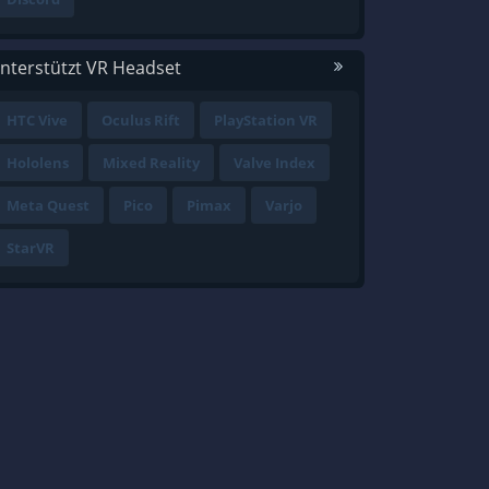
nterstützt VR Headset
HTC Vive
Oculus Rift
PlayStation VR
Hololens
Mixed Reality
Valve Index
Meta Quest
Pico
Pimax
Varjo
StarVR