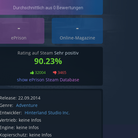
-
-
ePrison
Online-Magazine
Rating auf Steam
Sehr positiv
90.23%
32004
3465
show ePrison Steam Database
Release:
22.09.2014
Genre:
Adventure
Entwickler:
Hinterland Studio Inc.
Vertrieb:
keine Infos
Engine:
keine Infos
Kopierschutz:
keine Infos