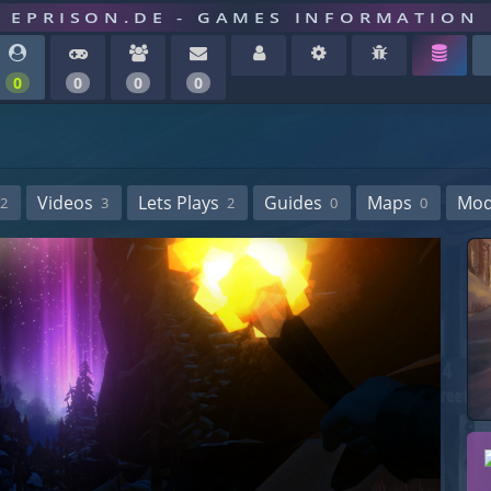
EPRISON.DE - GAMES INFORMATION
0
0
0
0
Videos
Lets Plays
Guides
Maps
Mo
2
3
2
0
0