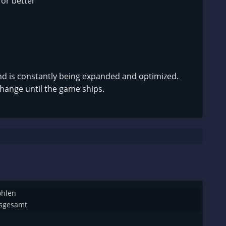
 or better
and is constantly being expanded and optimized.
hange until the game ships.
ohlen
nsgesamt