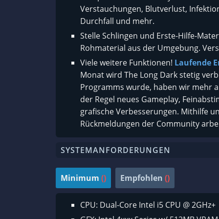
Verstauchungen, Blutverlust, Infektion
Durchfall und mehr.
Stelle Schlingen und Erste-Hilfe-Mat
Rohmaterial aus der Umgebung. Versuc
Viele weitere Funktionen!
Laufende E
Monat wird The Long Dark stetig verbes
Programms wurde, haben wir mehr als
der Regel neues Gameplay, Feinabst
grafische Verbesserungen. Mithilfe u
Rückmeldungen der Community arbeite
SYSTEMANFORDERUNGEN
Minimum
()
Empfohlen
()
CPU: Dual-Core Intel i5 CPU @ 2GHz+