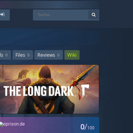
ds
Files
Reviews
Wiki
0
0
0