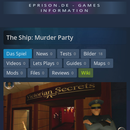
EPRISON.DE - GAMES
INFORMATION
The Ship: Murder Party
Das Spiel
News
Tests
Bilder
0
0
18
Videos
Lets Plays
Guides
Maps
0
0
0
0
Mods
Files
Reviews
Wiki
0
0
0