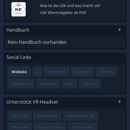
Was ist die USK und was macht sie?
USK Elternratgeber als PDF
Handbuch
Kein Handbuch vorhanden
Social Links
Website
X
Facebook
Youtube
Twitch
Instagram
Fanseite
Wiki
Discord
Unterstützt VR Headset
HTC Vive
Oculus Rift
PlayStation VR
Hololens
Mixed Reality
Valve Index