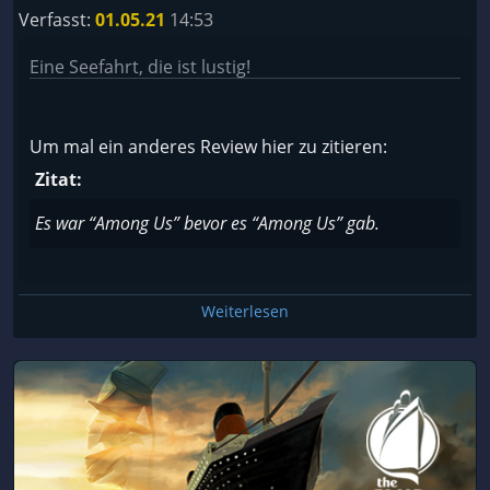
Verfasst:
01.05.21
14:53
Eine Seefahrt, die ist lustig!
Um mal ein anderes Review hier zu zitieren:
Zitat:
Es war “Among Us” bevor es “Among Us” gab.
Weiterlesen
Gameplay
“The Ship” erinnert an das gängige Prinzip von
“Trouble in Terrorist Town” aus
Garry`s Mod
.
Allerdings müssen hier nicht ein 1-2 Verräter den
Rest der Gruppe erledigen, sondern jeder Spieler
hat das Ziel, einen anderen Spieler gezielt
auszuschalten. Nein, wir reden hier nicht über