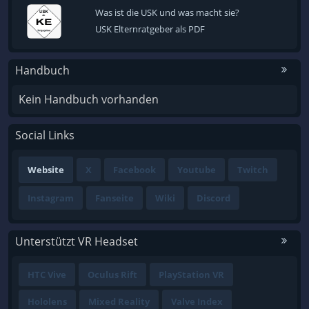
Was ist die USK und was macht sie?
USK Elternratgeber als PDF
Handbuch
Kein Handbuch vorhanden
Social Links
Website
X
Facebook
Youtube
Twitch
Instagram
Fanseite
Wiki
Discord
Unterstützt VR Headset
HTC Vive
Oculus Rift
PlayStation VR
Hololens
Mixed Reality
Valve Index