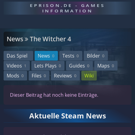
EPRISON.DE - GAMES
INFORMATION
News
The Witcher 4
Das Spiel
News
Tests
Bilder
0
0
0
Videos
Lets Plays
Guides
Maps
1
0
0
0
Mods
Files
Reviews
Wiki
0
0
0
Dieser Beitrag hat noch keine Einträge.
Aktuelle Steam News