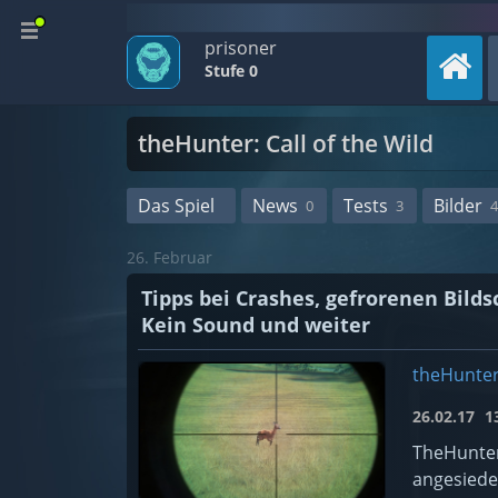
prisoner
Stufe 0
theHunter: Call of the Wild
Das Spiel
News
Tests
Bilder
0
3
4
26. Februar
Tipps bei Crashes, gefrorenen Bilds
Kein Sound und weiter
theHunter:
26.02.17
13
TheHunter
angesiedel