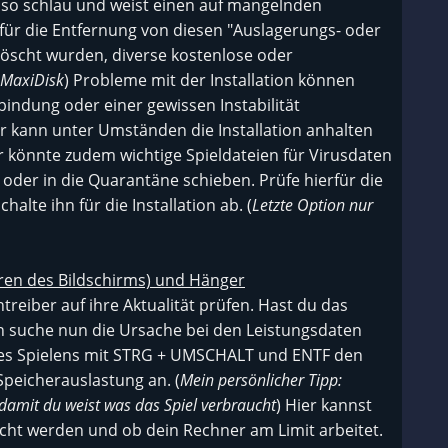
 so schlau und weist einen auf mangelnden
s für die Entfernung von diesen "Auslagerungs- oder
löscht wurden, diverse kostenlose oder
 MaxiDisk
) Probleme mit der Installation können
bindung oder einer gewissen Instabilität
r kann unter Umständen die Installation anhalten
r könnte zudem wichtige Spieldateien für Virusdaten
 oder in die Quarantäne schieben. Prüfe hierfür die
lte ihn für die Installation ab. (
Letzte Option nur
ieren des Bildschirms) und Hänger
ntreiber auf ihre Aktualität prüfen. Hast du das
n suche nun die Ursache bei den Leistungsdaten
des Spielens mit STRG + UMSCHALT und ENTF den
Speicherauslastung an. (
Mein persönlicher Tipp:
 damit du weist was das Spiel verbraucht
) Hier kannst
cht werden und ob dein Rechner am Limit arbeitet.