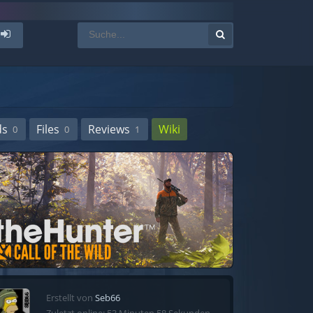
ds
Files
Reviews
Wiki
0
0
1
Erstellt von
Seb66