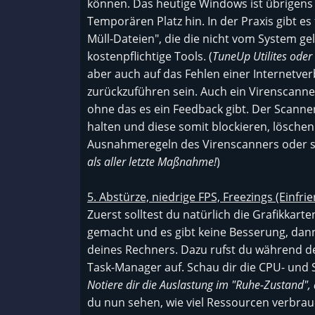
können. Das heutige Windows ist übrigens
Temporären Platz hin. In der Praxis gibt e
Müll-Dateien", die die nicht vom System ge
kostenpflichtige Tools. (
TuneUp Utilites oder
aber auch auf das Fehlen einer Internetver
zurückzuführen sein. Auch ein Virenscanne
ohne das es ein Feedback gibt. Der Scanne
halten und diese somit blockieren, löschen
Ausnahmeregeln des Virenscanners oder scha
als aller letzte Maßnahme!
)
5. Abstürze, niedrige FPS, Freezings (Einfr
Zuerst solltest du natürlich die Grafikkarte
gemacht und es gibt keine Besserung, dan
deines Rechners. Dazu rufst du während 
Task-Manager auf. Schau dir die CPU- und 
Notiere dir die Auslastung im "Ruhe-Zustand",
du nun sehen, wie viel Ressourcen verbrau