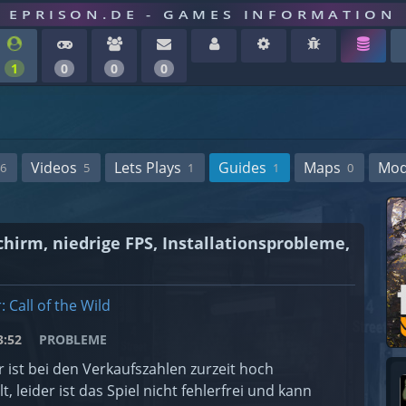
EPRISON.DE - GAMES INFORMATION
1
0
0
0
Videos
Lets Plays
Guides
Maps
Mo
6
5
1
1
0
chirm, niedrige FPS, Installationsprobleme,
 Call of the Wild
:52
PROBLEME
 ist bei den Verkaufszahlen zurzeit hoch
t, leider ist das Spiel nicht fehlerfrei und kann