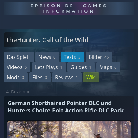
EPRISON.DE - GAMES
INFORMATION
theHunter: Call of the Wild
Das Spiel
News
Tests
Bilder
0
3
46
Videos
Lets Plays
Guides
Maps
5
1
1
0
Mods
Files
Reviews
Wiki
0
0
1
14. Dezember
German Shorthaired Pointer DLC und
Hunters Choice Bolt Action Rifle DLC Pack