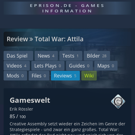
EPRISON.DE - GAMES
INFORMATION
Review
Total War: Attila
Das Spiel
News
Tests
Bilder
4
1
28
Videos
Lets Plays
Guides
Maps
4
0
0
0
Mods
Files
Reviews
Wiki
0
0
5
Gameswelt
Erik Rössler
85 /
100
Creative Assembly setzt wieder ein Zeichen im Genre der
Strategiespiele - und zwar ein ganz großes. Total War: