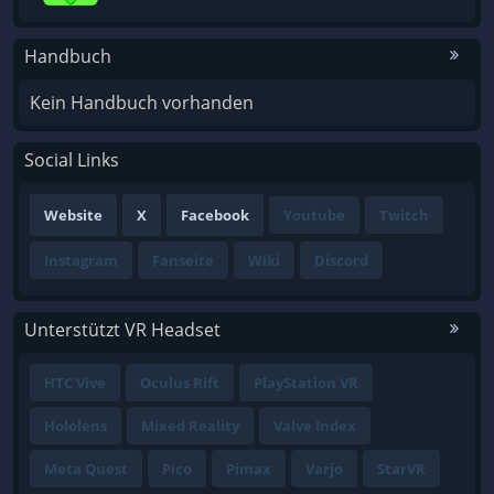
Handbuch
Kein Handbuch vorhanden
Social Links
Website
X
Facebook
Youtube
Twitch
Instagram
Fanseite
Wiki
Discord
Unterstützt VR Headset
HTC Vive
Oculus Rift
PlayStation VR
Hololens
Mixed Reality
Valve Index
Meta Quest
Pico
Pimax
Varjo
StarVR