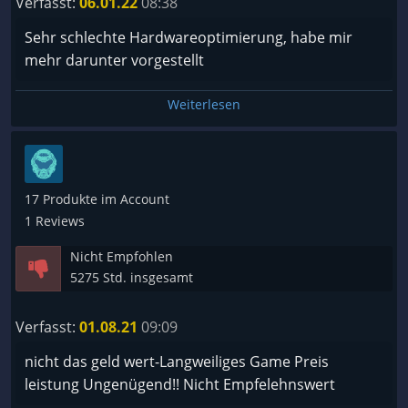
Verfasst:
06.01.22
08:38
zusammengebasteltes Spiel zu veröffentlichen. Das
Spiel macht in der jetzigen Form keinen Spaß,
Sehr schlechte Hardwareoptimierung, habe mir
sondern führt nur zu Ärger und Wut, da die
mehr darunter vorgestellt
unausweichlichen Unfälle das Konto des
Busunternehmens belasten. Warum das Spiel in
Weiterlesen
dieser Form überhaupt veröffentlicht wurde, ist mir
ein Rätsel. Ich habe auch nicht den Eindruck, dass
sich in Zukunft irgendetwas verbessern wird. Beim
Fernbus-Simulator schafft man es ja leider auch
17 Produkte im Account
nicht, das Spiel durch Updates merkbar zu
1 Reviews
verbessern.
Nicht Empfohlen
5275 Std. insgesamt
Verfasst:
01.08.21
09:09
nicht das geld wert-Langweiliges Game Preis
leistung Ungenügend!! Nicht Empfelehnswert