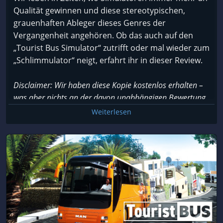
beleuchtete Plätze, die werden dunkel, wenn man
Qualität gewinnen und diese stereotypischen,
näher kommt. -Ich habe übrigens einen sehr guten
grauenhaften Ableger dieses Genres der
PC (I9-9900, 32 GB RAM, RTX 2070) und alle
Vergangenheit angehören. Ob das auch auf den
Einstellungen auf Maximum.-
„Tourist Bus Simulator“ zutrifft oder mal wieder zum
Oh ja, und dann sind da noch die peinlichen
„Schlimmulator“ neigt, erfahrt ihr in dieser Review.
verwaschenen Fotos, die als Fenster herhalten
müssen. Da fühlst Du Dich gleich an die Anfänge der
Disclaimer: Wir haben diese Kopie kostenlos erhalten –
3D-Grafik zurückerinnert (Bildertapeten als
was aber nichts an der davon unabhängigen Bewertung
Hintergrund).
ändert.
Weiterlesen
Dazu kommen noch schwebende Gebäude bzw.
Gegenstände oder Regen in Gebäuden. Apropos
Regen, der ist unglaublich laut und den hört man
Inhalte
auch noch, wenn man im Bus in der Garage steht.
Allerdings nicht, wenn man dann aus dem Bus
aussteigt. Uiuiui, das hat ein wenig von Twilight
Fangen wir doch gleich mal an, wie wir Willkommen
Zone.
geheißen werden: Unser Fahrer findet sich mit
ordentlich Geld in der Tasche im Flughafen der
Der Regen prasselt übrigens wunderbar vom