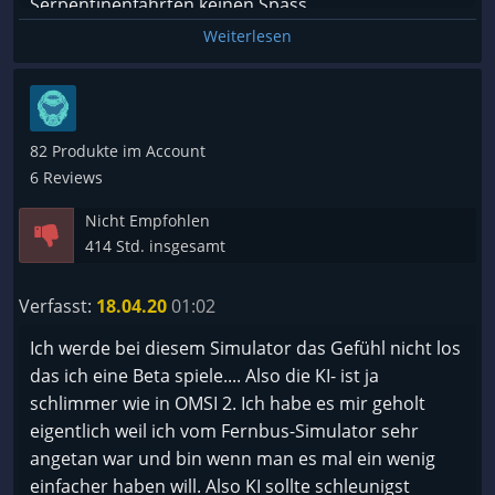
Serpentinenfahrten keinen Spass.
Simus.
Außerdem sollte man früh zusätzliche Fahrer
Weiterlesen
einstellen um schneller Kohle zu verdienen.
Einzige Negativpunkte sind gelegentliche Ruckler
und die etwas zu langen Strecken.
Macht aber echt Laune.
82 Produkte im Account
6 Reviews
Nicht Empfohlen
414 Std. insgesamt
Verfasst:
18.04.20
01:02
Ich werde bei diesem Simulator das Gefühl nicht los
das ich eine Beta spiele.... Also die KI- ist ja
schlimmer wie in OMSI 2. Ich habe es mir geholt
eigentlich weil ich vom Fernbus-Simulator sehr
angetan war und bin wenn man es mal ein wenig
einfacher haben will. Also KI sollte schleunigst