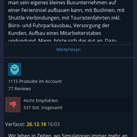
man sein eigenes kleines Busunternehmen auf
einer Ferieninsel aufbauen kann, mit Buslinien, mit
Shuttle-Verbindungen, mit Touristenfahrten inkl.
Büro- und Fuhrparkausbau, Versorgung der
Kunden, Aufbau eines Mitarbeiterstabes
undundund. Mann, hörte sich das gut an. Dazu
sahen die Ingame-Fotos gut aus, alles wirkte
Weiterlesen
stimmig, richtig gut durchdacht.
Die Realität sieht aber anders aus:
Die Grafik wirkt im Standbild immer noch stimmig,
1115 Produkte im Account
in Bewegung sieht man die Mängel. Selten habe ich
77 Reviews
bei einem neuen Spiel so viel reinploppen sehen
Nicht Empfohlen
und das nicht irgendwo am Horizont, sondern
537 Std. insgesamt
direkt zwei Meter neben einem. Dasselbe bei
Lichtquellen. Wie peinlich ist es, wenn im Jahr 2019
Verfasst:
26.12.18
16:03
Straßenlaternen aus sind und erst eingehen, sobald
man fünf Meter daneben steht. Andersrum gibt es
Wir leben in Zeiten, wo Simulatoren immer mehr an