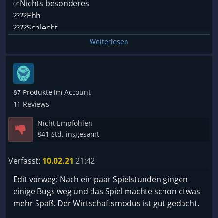
✅Nichts besonderes
????Ehh
????Schlecht
????Einfach nein
Weiterlesen
Grafik
????Echtes Leben
????Augenweide
87 Produkte im Account
✅Gut
11 Reviews
????Es geht
Nicht Empfohlen
????Schlecht
841 Std. insgesamt
????Paint.exe
Verfasst:
10.02.21
21:42
Audio
????Fantastisch
Edit vorweg: Nach ein paar Spielstunden gingen
????Sehr gut
einige Bugs weg und das Spiel machte schon etwas
✅Gut
mehr Spaß. Der Wirtschaftsmodus ist gut gedacht.
????Naja