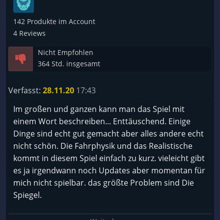
????Investier dein Leben
Hocker-große Würfel die in den Bus stiegen.
????Viel
142 Produkte im Account
????Normal
4 Reviews
Alles in allem hat es überhaupt keinen Reiz, das
????Wenn dich Leaderboards interessieren
Spiel überhaupt nochmal anzufassen. Es ist ein
Nicht Empfohlen
✅Etwas
stumpfes hin- und her gefahre in der Einöde.
364 Std. insgesamt
????Existiert nicht
(Update siehe oben)
Verfasst:
28.11.20
17:43
Spiel Zeit
Ich hatte mich trotz einiger schlechter Reviews doch
✅Endlos
Im großen und ganzen kann man das Spiel mit
getraut es mir zu kaufen, aber das war ein Fehler!
????Lang
einem Wort beschreiben... Enttäuschend. Einige
????Kommt auf dich an
Dinge sind echt gut gemacht aber alles andere echt
Ganz ehrlich: Das ist unverschämt. Dafür so viel
????Kurz
nicht schön. Die Fahrphysik und das Realistische
Geld zu verlangen, ohne groß irgendwelche Liebe in
????Du bist in 2 Min fertig
kommt in diesem Spiel einfach zu kurz. vieleicht gibt
das Projekt zu stecken. Dann spielt lieber Euro
es ja irgendwann noch Updates aber momentan für
Truck Simulator oder sowas.
Preis
mich nicht spielbar. das größte Problem sind Die
????Preis lohnt sich
Spiegel.
????Warte auf einen Rabatt
????Wenn du es unbedingt willst
Sehr sehr schade