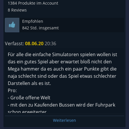
Auswahlmöglichkeiten, generell fahren sie sich
1384 Produkte im Account
schwammig und ich bin da einfach bessere Physik
8 Reviews
gewohnt. Vieles wirkt nicht zuende-gedacht und die
Empfohlen
meisten der Optionen können auch gleich
842 Std. insgesamt
weggelassen werden. Die Fahrgäste wirken wie
Zombies. Es ist einfach zu schlechter Content für
Verfasst:
08.06.20
20:36
diesen Preis.
Für alle die einfache Simulatoren spielen wollen ist
Die Insel hat mich auch nicht wirklich überzeugt.
das ein gutes Spiel aber erwartet bloß nicht den
Teilweise ganz hübsch gemacht, aber auch da
Mega hammer da es auch ein paar Punkte gibt die
übertrumpft die Konkurrenz. Alles in allem habe ich
naja schlecht sind oder das Spiel etwas schlechter
nicht das Gefühl in einem Urlaubsparadies zu sein
Darstellen als es ist.
oder einen wirklich harten, ernsten Simulator zu
Pro:
spielen. Wirkt sehr Arcade-lastig und auch grafisch
- Große offene Welt
nicht on top bis auf den Regen. Die ganze Welt ist
- mit den zu Kaufenden Bussen wird der Fuhrpark
mir zu leer, nicht belebt genug, eher trist.
schon erweiterter
- viele Original Ortsnamen
Weiterlesen
Wer richtig Bus fahren möchte, der nimmt den
- viele Missionen