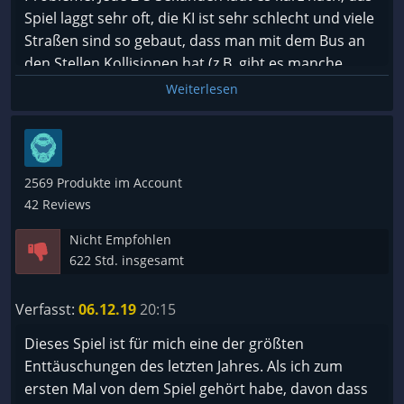
Spiel laggt sehr oft, die KI ist sehr schlecht und viele
Straßen sind so gebaut, dass man mit dem Bus an
den Stellen Kollisionen hat (z.B. gibt es manche
Steigungen, die so steil sind, dass man aufsetzt.
Weiterlesen
Noch dazu kneelt der Bus viel zu schnell runter,
wenn man ihn oben haben will).
Meine Empfehlung: Wartet noch paar Monate ab
2569 Produkte im Account
und schaut, ob TML das Spiel vernünftig zum Laufen
42 Reviews
gebracht hat.
Nicht Empfohlen
622 Std. insgesamt
Verfasst:
06.12.19
20:15
Dieses Spiel ist für mich eine der größten
Enttäuschungen des letzten Jahres. Als ich zum
ersten Mal von dem Spiel gehört habe, davon dass