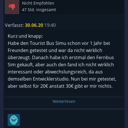
Nicht Empfohlen
47 Std. insgesamt
Verfasst:
30.06.20
19:40
Kurz und knapp:
Habe den Tourist Bus Simu schon vor 1 Jahr bei
Freunden getestet und war da nicht wirklich
überzeugt. Danach habe ich erstmal den Fernbus
Sim gekauft, aber auch den fand ich nicht wirklich
interessant oder abwechslungsreich, da aus
demselben Entwicklerstudio. Nun bei mir getestet,
aber selbst für 20€ anstatt 30€ gibt er mir nichts.
Die Busauswahl ist sehr gering, zudem sind viele der
Weiterlesen
eh schon wenigen Aktionen innerhalb der Modelle
unnütz.
Keine volle Controllerunterstützung für die