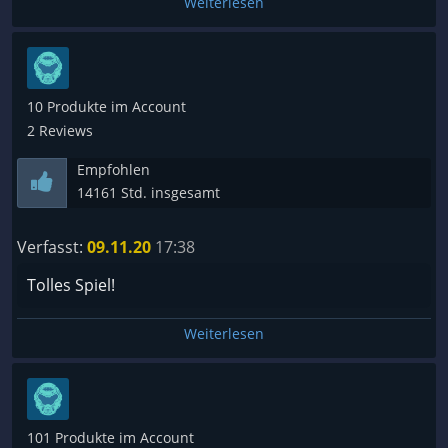
Weiterlesen
✅Wirf dein Geld nicht aus dem Fenster
DLCs etc.
????EA
10 Produkte im Account
????Lohnen sich
2 Reviews
????Musst du kaufen um weiterzukommen
????Wenn du es unbedingt willst
Empfohlen
✅Lohnt sich nicht
14161 Std. insgesamt
????Gibt es nicht
Verfasst:
09.11.20
17:38
Tolles Spiel!
Bugs
????Spiel zerstörend
Weiterlesen
????Viele
????Nervig
????Wenige
✅Man kann damit leben
101 Produkte im Account
????Keine