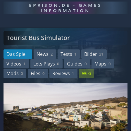
EPRISON.DE - GAMES
INFORMATION
Tourist Bus Simulator
Das Spiel
News
Tests
Bilder
2
1
31
Videos
Lets Plays
Guides
Maps
1
0
0
0
Mods
Files
Reviews
Wiki
0
0
1