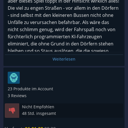
aber dieses Spiel toppt in der Hinsicht wirklich alles!
Die viel zu engen Straßen - vor allem in den Dörfern
- sind selbst mit den kleineren Bussen nicht ohne
Unfälle zu verursachen befahrbar. Als wäre das
nicht schlimm genug, wird der Fahrspaß noch von
fürchterlich programmierten KI-Fahrzeugen
eliminiert, die ohne Grund in den Dörfern stehen
bleiben und so Staus auslösen, die die sowieso
schon zu engen Straßen verstopfen. Die
Weiterlesen
Höhenunterschiede sind sehr unrealistisch und ein
Aufsetzen des Busses kann auch bei niedrigen
Geschwindigkeiten oft nicht verhindert werden.
Das Konzept mit dem Wirtschaftssystem ist zwar
23 Produkte im Account
eine gute Idee, allerdings keineswegs ausgereift. Es
3 Reviews
wäre besser gewesen, wenn man das
Nicht Empfohlen
Wirtschaftssystem für den Fernbus-Simulator
48 Std. insgesamt
angeboten und diesen weiter verbessert hätte,
anstatt aus Profitgier ein neues, schlampig