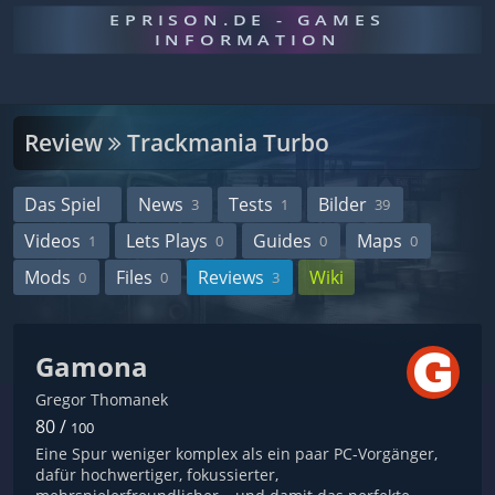
EPRISON.DE - GAMES
INFORMATION
Review
Trackmania Turbo
Das Spiel
News
Tests
Bilder
3
1
39
Videos
Lets Plays
Guides
Maps
1
0
0
0
Mods
Files
Reviews
Wiki
0
0
3
Gamona
Gregor Thomanek
80 /
100
Eine Spur weniger komplex als ein paar PC-Vorgänger,
dafür hochwertiger, fokussierter,