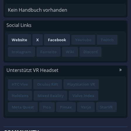
Kein Handbuch vorhanden
Social Links
Website
X
Facebook
Youtube
Twitch
Instagram
Fanseite
Wiki
Discord
Unterstützt VR Headset
HTC Vive
Oculus Rift
PlayStation VR
Hololens
Mixed Reality
Valve Index
Meta Quest
Pico
Pimax
Varjo
StarVR