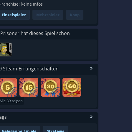
Franchise:
keine Infos
Einzelspieler
Mehrspieler
Koop
 Prisoner hat dieses Spiel schon
9 Steam-Errungenschaften
Alle 39 zeigen
ags
Gelegenheitspiele
Strategie