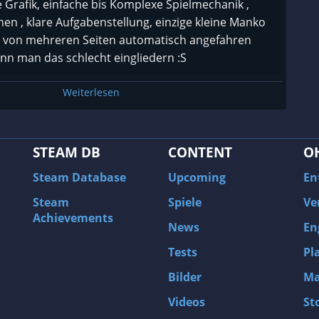
te Grafik, einfache bis Komplexe Spielmechanik ,
hen , klare Aufgabenstellung, einzige kleine Manko
e von mehreren Seiten automatisch angefahren
 man das schlecht eingliedern :S
Weiterlesen
STEAM DB
CONTENT
O
Steam Database
Upcoming
En
Steam
Spiele
Ve
Achievements
News
En
Tests
Pl
Bilder
Ma
Videos
St