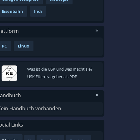
Eisenbahn
Indi
lattform
PC
Linux
Was ist die USK und was macht sie?
USK Elternratgeber als PDF
andbuch
Kein Handbuch vorhanden
ocial Links