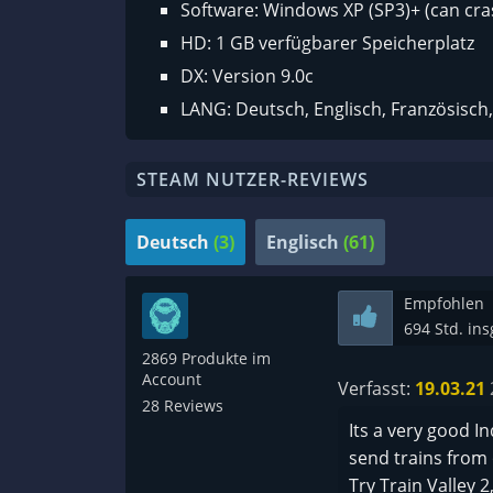
Software: Windows XP (SP3)+ (can cra
HD: 1 GB verfügbarer Speicherplatz
DX: Version 9.0c
LANG: Deutsch, Englisch, Französisch, 
STEAM NUTZER-REVIEWS
Deutsch
(3)
Englisch
(61)
Empfohlen
694 Std. in
2869 Produkte im
Account
Verfasst:
19.03.21
28 Reviews
Its a very good In
send trains from 
Try Train Valley 