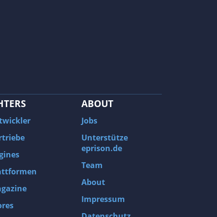
HTERS
ABOUT
twickler
Jobs
rtriebe
Unterstütze
eprison.de
gines
Team
attformen
About
gazine
Impressum
ores
Datenschutz