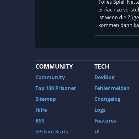
Tolles Spiel: Net
einfach zu verste
ist wenn die Züg
kommen dann kann
COMMUNITY
TECH
Community
DevBlog
Top 100 Prisoner
Fehler melden
Sitemap
Changelog
Hilfe
Logs
RSS
Features
ePrison Stats
UI