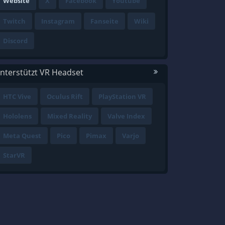
Website
X
Facebook
Youtube
Twitch
Instagram
Fanseite
Wiki
Discord
nterstützt VR Headset
HTC Vive
Oculus Rift
PlayStation VR
Hololens
Mixed Reality
Valve Index
Meta Quest
Pico
Pimax
Varjo
StarVR