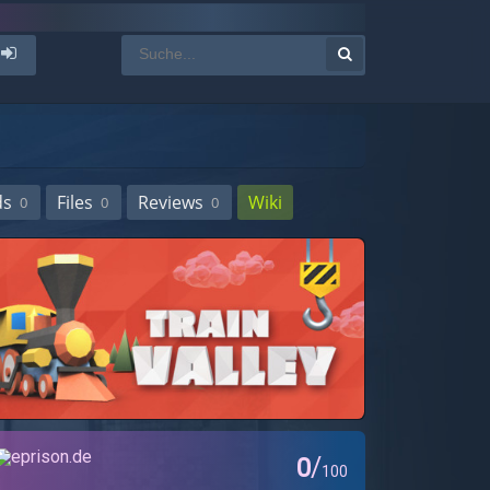
ds
Files
Reviews
Wiki
0
0
0