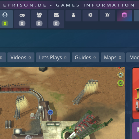
EPRISON.DE - GAMES INFORMATION
0
0
0
0
Videos
Lets Plays
Guides
Maps
Mo
0
0
0
0
0