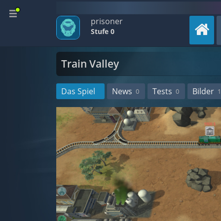
prisoner
Stufe 0
Train Valley
Das Spiel
News
Tests
Bilder
0
0
1