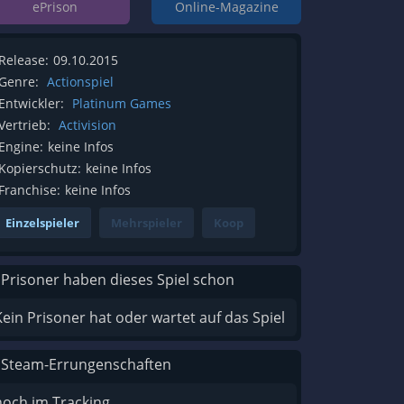
ePrison
Online-Magazine
Release:
09.10.2015
Genre:
Actionspiel
Entwickler:
Platinum Games
Vertrieb:
Activision
Engine:
keine Infos
Kopierschutz:
keine Infos
Franchise:
keine Infos
Einzelspieler
Mehrspieler
Koop
 Prisoner haben dieses Spiel schon
Kein Prisoner hat oder wartet auf das Spiel
 Steam-Errungenschaften
noch im Tracking...