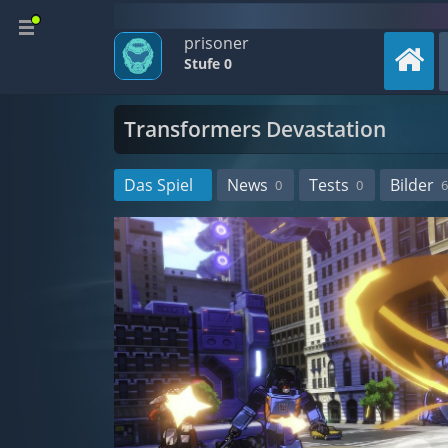
prisoner
Stufe 0
Transformers Devastation
Das Spiel
News
Tests
Bilder
0
0
6