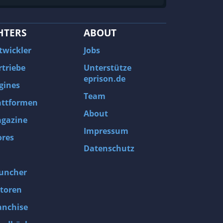
HTERS
ABOUT
twickler
Jobs
rtriebe
Unterstütze
eprison.de
gines
Team
attformen
About
gazine
Impressum
ores
Datenschutz
uncher
toren
anchise