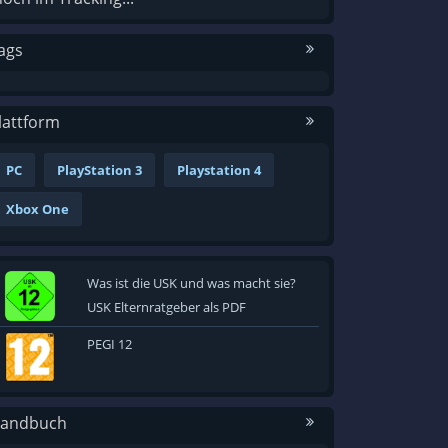
ags
lattform
PC
PlayStation 3
Playstation 4
Xbox One
Was ist die USK und was macht sie?
USK Elternratgeber als PDF
PEGI 12
andbuch