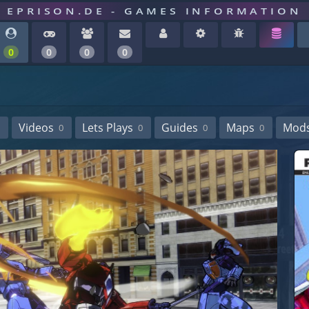
EPRISON.DE - GAMES INFORMATION
0
0
0
0
Videos
Lets Plays
Guides
Maps
Mod
0
0
0
0