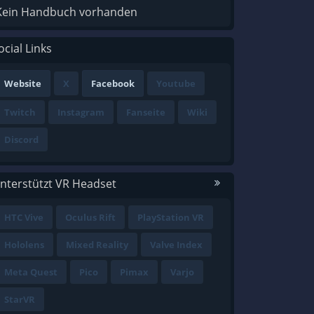
Kein Handbuch vorhanden
ocial Links
Website
X
Facebook
Youtube
Twitch
Instagram
Fanseite
Wiki
Discord
nterstützt VR Headset
HTC Vive
Oculus Rift
PlayStation VR
Hololens
Mixed Reality
Valve Index
Meta Quest
Pico
Pimax
Varjo
StarVR