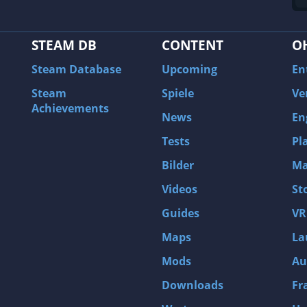
STEAM DB
CONTENT
O
Steam Database
Upcoming
En
Steam
Spiele
Ve
Achievements
News
En
Tests
Pl
Bilder
Ma
Videos
St
Guides
VR
Maps
La
Mods
Au
Downloads
Fr