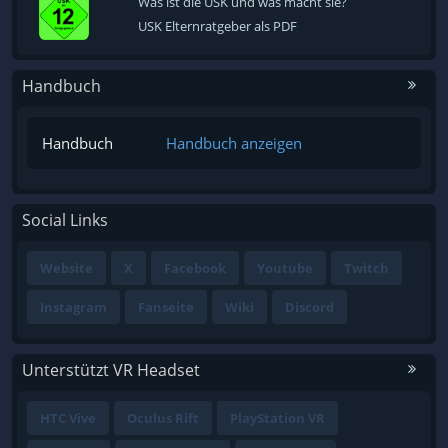
Was ist die USK und was macht sie?
USK Elternratgeber als PDF
Handbuch
Handbuch
Handbuch anzeigen
Social Links
Website
X
Facebook
Youtube
Twitch
Instagram
Fanseite
Wiki
Discord
Unterstützt VR Headset
HTC Vive
Oculus Rift
PlayStation VR