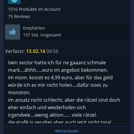
Ich kann das Spiel nur empfehlen.
1516 Produkte im Account
Wer sich einen Eindruck machen möchte:
75 Reviews
http://www.youtube.com/playlist?
Empfohlen
list=PLXSQMYfNXikKNOb8wvijkEFEE96ltliaE
137 Std. insgesamt
Verfasst:
13.02.14
04:56
twin sector hatte ich für ne gaaanz schmale
mark....ähhh.....euro im angebot bekommen.
im mom. kostet es 4,99 euro, aber für das geld
würde ich es mir nicht holen....dafür isses zu
monoton.
im ansatz nicht schlecht, aber die rätzel sind doch
eher einfach und wiederholen sich
irgendwie....wenig aktion...... viele rätzel.
die grafik is veraltet aber auch jetzt nicht total
schlecht. es fehlt mir stimmungsvolle grusel musik,
Weiterlesen