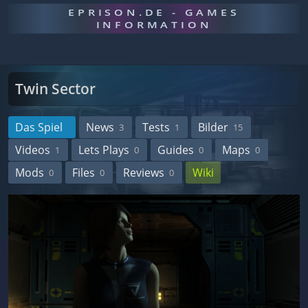
EPRISON.DE - GAMES
INFORMATION
Twin Sector
Das Spiel
News
Tests
Bilder
3
1
15
Videos
Lets Plays
Guides
Maps
1
0
0
0
Mods
Files
Reviews
Wiki
0
0
0