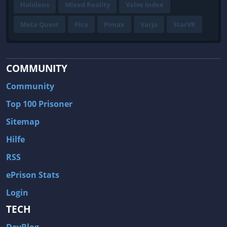
Hololens
Mixed Reality
Valve Index
Meta Quest
Pico
Pimax
Varjo
StarVR
COMMUNITY
Community
Top 100 Prisoner
Sitemap
Hilfe
RSS
ePrison Stats
Login
TECH