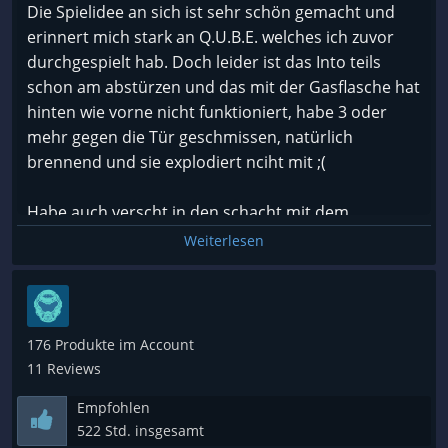
Die Spielidee an sich ist sehr schön gemacht und
erinnert mich stark an Q.U.B.E. welches ich zuvor
durchgespielt hab. Doch leider ist das Into teils
schon am abstürzen und das mit der Gasflasche hat
hinten wie vorne nicht funktioniert, habe 3 oder
mehr gegen die Tür geschmissen, natürlich
brennend und sie explodiert nciht mit ;(
Habe auch verscht in den schacht mit dem
Rollgitter und dem Timing eine Kiste rein zu
Weiterlesen
buzieren, soe wie es ausschaut soll da wohl eine
rein, aber das funktioniert genau so wenig und habe
dann aufgegeben. Weil es mission impossibel ist
und man einfach fäst hängt, sehr schade ;(
176 Produkte im Account
11 Reviews
MFG, SnQQby
Empfohlen
522 Std. insgesamt