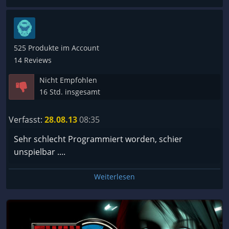
aber dafür isses komplett auf deutsch, was mir sehr
gefallen hat.
für 2 euro weniger, speche ich eine empfehlung, für
rätzel-anfänger, aus. ;)
525 Produkte im Account
14 Reviews
Nicht Empfohlen
16 Std. insgesamt
Verfasst:
28.08.13
08:35
Sehr schlecht Programmiert worden, schier
unspielbar ....
Weiterlesen