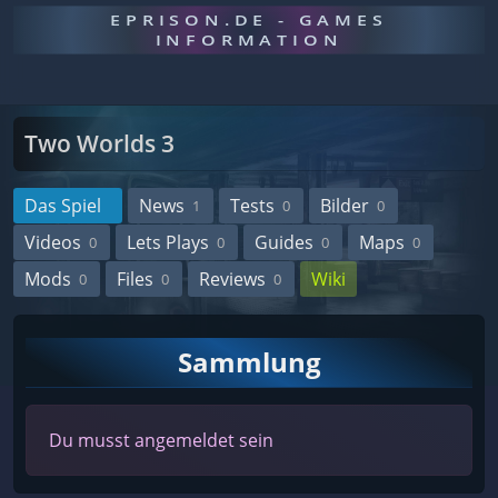
EPRISON.DE - GAMES
INFORMATION
Two Worlds 3
Das Spiel
News
Tests
Bilder
1
0
0
Videos
Lets Plays
Guides
Maps
0
0
0
0
Mods
Files
Reviews
Wiki
0
0
0
Sammlung
Du musst angemeldet sein