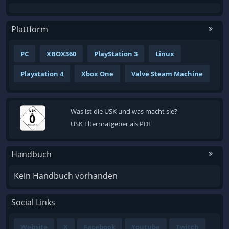
Plattform
PC
XBOX360
PlayStation 3
Linux
Playstation 4
Xbox One
Valve Steam Machine
Was ist die USK und was macht sie?
USK Elternratgeber als PDF
Handbuch
Kein Handbuch vorhanden
Social Links
Website
X
Facebook
Youtube
Twitch