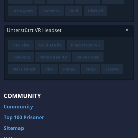
Instagram
Fanseite
Wiki
Discord
Unterstützt VR Headset
HTC Vive
Oculus Rift
PlayStation VR
Hololens
Mixed Reality
Valve Index
Meta Quest
Pico
Pimax
Varjo
StarVR
COMMUNITY
Community
Top 100 Prisoner
Sitemap