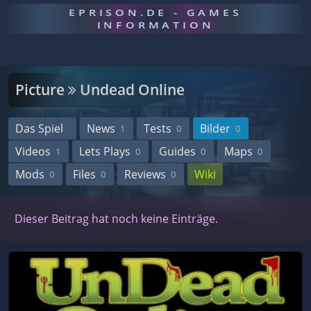
EPRISON.DE - GAMES
INFORMATION
Picture
Undead Online
Das Spiel
News
Tests
Bilder
1
0
0
Videos
Lets Plays
Guides
Maps
1
0
0
0
Mods
Files
Reviews
Wiki
0
0
0
Dieser Beitrag hat noch keine Einträge.