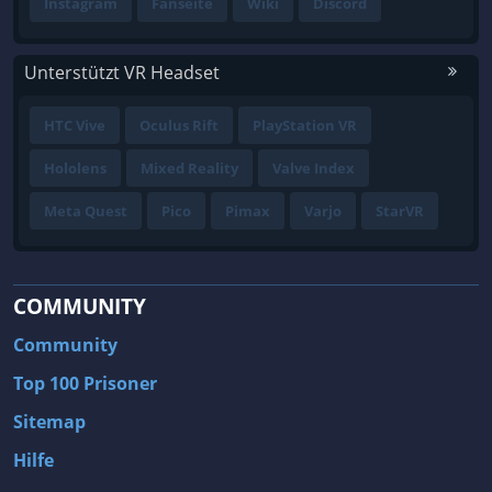
Instagram
Fanseite
Wiki
Discord
Unterstützt VR Headset
HTC Vive
Oculus Rift
PlayStation VR
Hololens
Mixed Reality
Valve Index
Meta Quest
Pico
Pimax
Varjo
StarVR
COMMUNITY
Community
Top 100 Prisoner
Sitemap
Hilfe