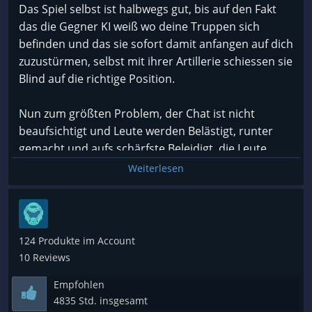
Das Spiel selbst ist halbwegs gut, bis auf den Fakt
das die Gegner KI weiß wo deine Truppen sich
befinden und das sie sofort damit anfangen auf dich
zuzustürmen, selbst mit ihrer Artillerie schiessen sie
Blind auf die richtige Position.
Nun zum größten Problem, der Chat ist nicht
beaufsichtigt und Leute werden Belästigt, runter
gemacht und aufs schärfste Beleidigt, die Leute
verbreiten über den Chat offen Hassreden, nutzen
Weiterlesen
das N Wort und es ist in den wenigen Stunden wo
ich es gespielt habe sogar vorgekommen das man
mir sagte ich solle mich Erhängen.
124 Produkte im Account
Wer so etwas nicht Verkraften kann sollte dieses
10 Reviews
Spiel auf gar keinen Fall Spielen!
Empfohlen
4835 Std. insgesamt