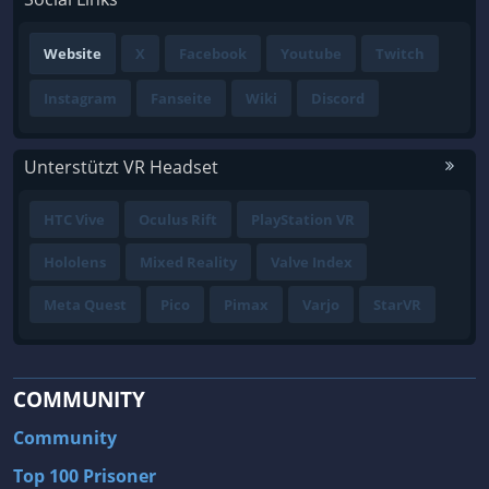
Website
X
Facebook
Youtube
Twitch
Instagram
Fanseite
Wiki
Discord
Unterstützt VR Headset
HTC Vive
Oculus Rift
PlayStation VR
Hololens
Mixed Reality
Valve Index
Meta Quest
Pico
Pimax
Varjo
StarVR
COMMUNITY
Community
Top 100 Prisoner