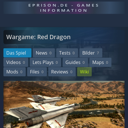
EPRISON.DE - GAMES
INFORMATION
Wargame: Red Dragon
Das Spiel
News
Tests
Bilder
0
0
7
Videos
Lets Plays
Guides
Maps
0
0
0
0
Mods
Files
Reviews
Wiki
0
0
0