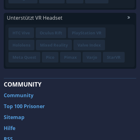
Unterstützt VR Headset
HTC Vive
Oculus Rift
PlayStation VR
Hololens
Mixed Reality
Valve Index
Meta Quest
Pico
Pimax
Varjo
StarVR
COMMUNITY
Community
Top 100 Prisoner
Sitemap
Hilfe
RSS