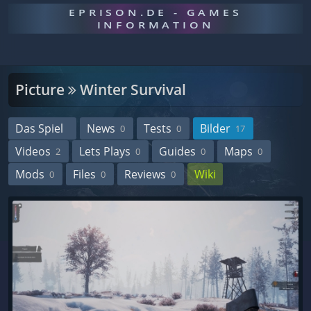
EPRISON.DE - GAMES
INFORMATION
Picture
Winter Survival
Das Spiel
News
Tests
Bilder
0
0
17
Videos
Lets Plays
Guides
Maps
2
0
0
0
Mods
Files
Reviews
Wiki
0
0
0