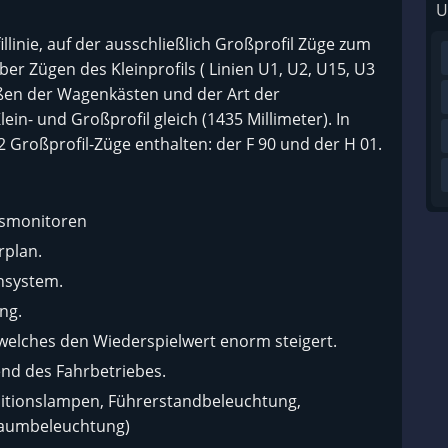
U
illinie, auf der ausschließlich Großprofil Züge zum
r Zügen des Kleinprofils ( Linien U1, U2, U15, U3
ßen der Wagenkästen und der Art der
in- und Großprofil gleich (1435 Millimeter). In
 2 Großprofil-Züge enthalten: der F 90 und der H 01.
onsmonitoren
rplan.
ensystem.
ng.
elches den Wiederspielwert enorm steigert.
end des Fahrbetriebes.
ositionslampen, Führerstandbeleuchtung,
raumbeleuchtung)