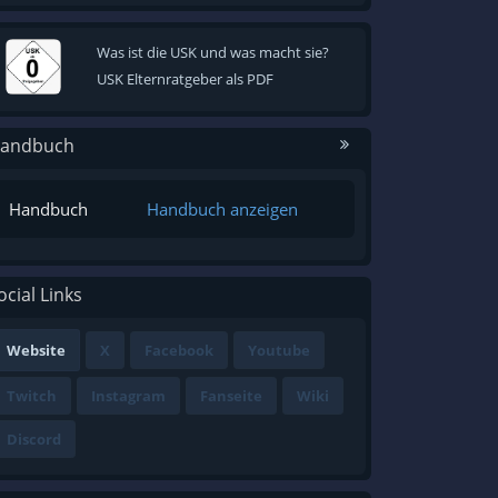
Was ist die USK und was macht sie?
USK Elternratgeber als PDF
andbuch
Handbuch
Handbuch anzeigen
ocial Links
Website
X
Facebook
Youtube
Twitch
Instagram
Fanseite
Wiki
Discord