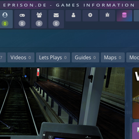
EPRISON.DE - GAMES INFORMATION
0
0
0
0
Videos
Lets Plays
Guides
Maps
Mo
7
0
0
0
0