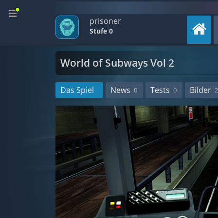
prisoner
Stufe 0
World of Subways Vol 2
Das Spiel
News
Tests
Bilder
0
0
2