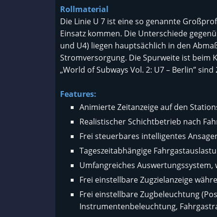
Rollmaterial
Die Linie U 7 ist eine so genannte Großprof
Einsatz kommen. Die Unterschiede gegenübe
und U4) liegen hauptsächlich in den Abma
Stromversorgung. Die Spurweite ist beim Kle
„World of Subways Vol. 2: U7 – Berlin” sind
Features:
Animierte Zeitanzeige auf den Stati
Realistischer Schichtbetrieb nach Fah
Frei steuerbares intelligentes Ansag
Tageszeitabhängige Fahrgastauslastu
Umfangreiches Auswertungssystem, w
Frei einstellbare Zugzielanzeige währ
Frei einstellbare Zugbeleuchtung (P
Instrumentenbeleuchtung, Fahrgast