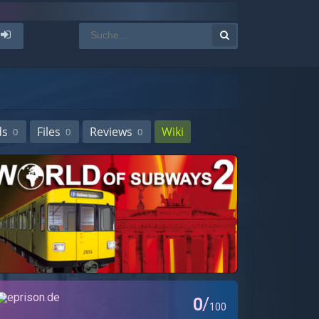
ds
Files
Reviews
Wiki
0
0
0