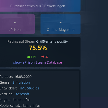
-
-
ePrison
Online-Magazine
Rating auf Steam
Größtenteils positiv
75.5%
114
37
show ePrison Steam Database
Release:
16.03.2009
Genre:
Simulation
Entwickler:
TML Studios
Vertrieb:
Aerosoft
Engine:
keine Infos
Kopierschutz:
keine Infos