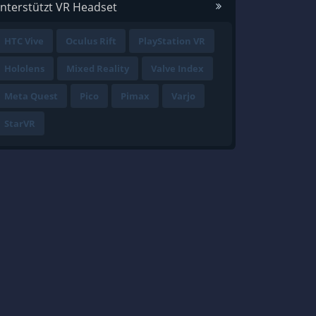
nterstützt VR Headset
HTC Vive
Oculus Rift
PlayStation VR
Hololens
Mixed Reality
Valve Index
Meta Quest
Pico
Pimax
Varjo
StarVR