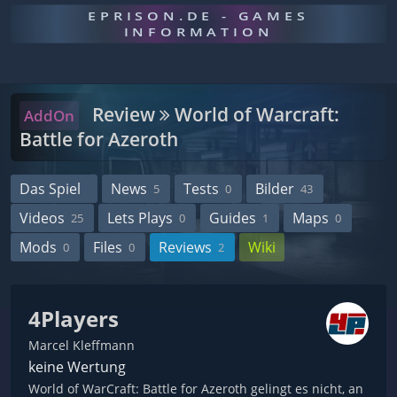
EPRISON.DE - GAMES
INFORMATION
Review
World of Warcraft:
AddOn
Battle for Azeroth
Das Spiel
News
Tests
Bilder
5
0
43
Videos
Lets Plays
Guides
Maps
25
0
1
0
Mods
Files
Reviews
Wiki
0
0
2
4Players
Marcel Kleffmann
keine Wertung
World of WarCraft: Battle for Azeroth gelingt es nicht, an