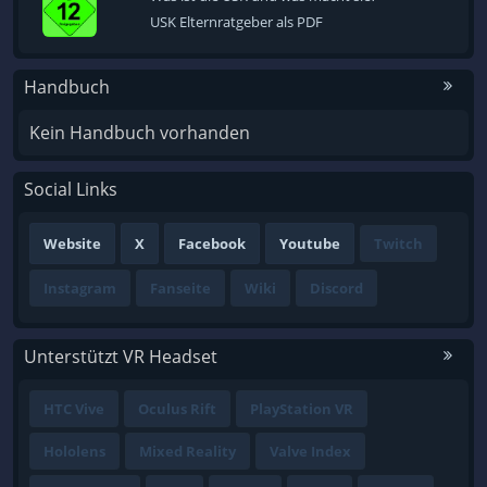
USK Elternratgeber als PDF
Handbuch
Kein Handbuch vorhanden
Social Links
Website
X
Facebook
Youtube
Twitch
Instagram
Fanseite
Wiki
Discord
Unterstützt VR Headset
HTC Vive
Oculus Rift
PlayStation VR
Hololens
Mixed Reality
Valve Index