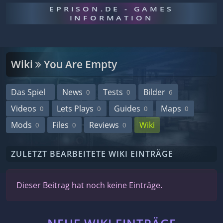
EPRISON.DE - GAMES
INFORMATION
Wiki
You Are Empty
Das Spiel
News
Tests
Bilder
0
0
6
Videos
Lets Plays
Guides
Maps
0
0
0
0
Mods
Files
Reviews
Wiki
0
0
0
ZULETZT BEARBEITETE WIKI EINTRÄGE
Dieser Beitrag hat noch keine Einträge.