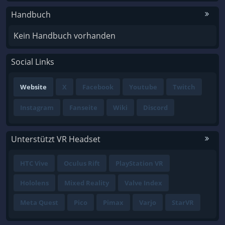
Handbuch
Kein Handbuch vorhanden
Social Links
Website
X
Facebook
Youtube
Twitch
Instagram
Fanseite
Wiki
Discord
Unterstützt VR Headset
HTC Vive
Oculus Rift
PlayStation VR
Hololens
Mixed Reality
Valve Index
Meta Quest
Pico
Pimax
Varjo
StarVR