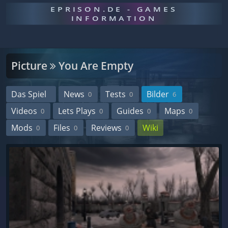
EPRISON.DE - GAMES
INFORMATION
Picture
You Are Empty
Das Spiel
News
Tests
Bilder
0
0
6
Videos
Lets Plays
Guides
Maps
0
0
0
0
Mods
Files
Reviews
Wiki
0
0
0