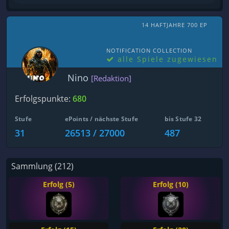
14 HAFTJAHRE 700 EP
NOTIFICATION COLLECTION
alle Spiele zugewiesen
Nino
[Redaktion]
Erfolgspunkte:
680
Stufe
ePoints / nächste Stufe
bis Stufe 32
31
26513 / 27000
487
Sammlung (212)
Erfolg (5)
Erfolg (10)