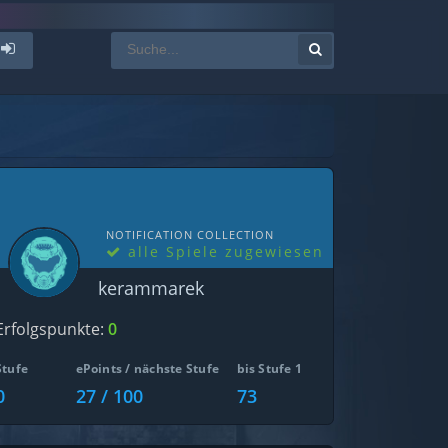
NOTIFICATION COLLECTION
alle Spiele zugewiesen
kerammarek
Erfolgspunkte:
0
Stufe
ePoints / nächste Stufe
bis Stufe 1
0
27 / 100
73