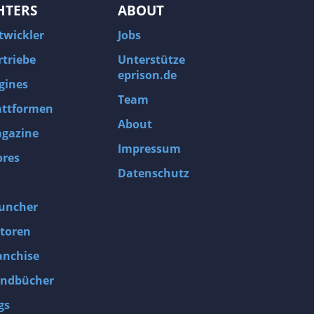
HTERS
ABOUT
twickler
Jobs
rtriebe
Unterstütze
eprison.de
gines
Team
attformen
About
gazine
Impressum
ores
Datenschutz
uncher
toren
anchise
ndbücher
gs