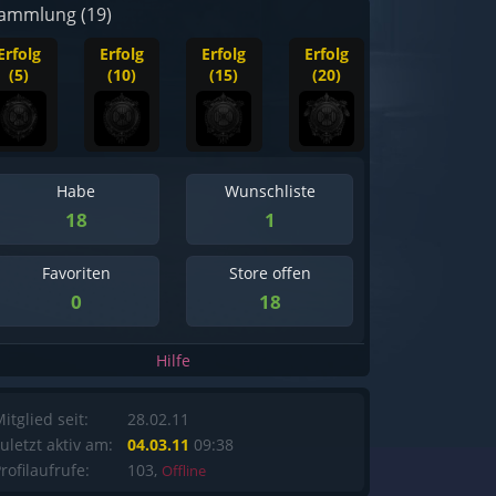
ammlung (19)
Erfolg
Erfolg
Erfolg
Erfolg
(5)
(10)
(15)
(20)
Habe
Wunschliste
18
1
Favoriten
Store offen
0
18
Hilfe
itglied seit:
28.02.11
uletzt aktiv am:
04.03.11
09:38
rofilaufrufe:
103,
Offline