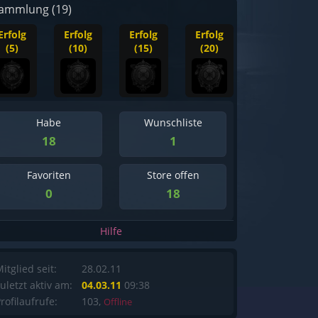
ammlung (19)
Erfolg
Erfolg
Erfolg
Erfolg
(5)
(10)
(15)
(20)
Habe
Wunschliste
18
1
Favoriten
Store offen
0
18
Hilfe
itglied seit:
28.02.11
uletzt aktiv am:
04.03.11
09:38
rofilaufrufe:
103,
Offline