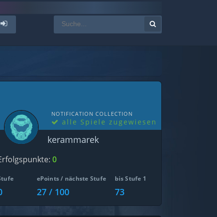
NOTIFICATION COLLECTION
alle Spiele zugewiesen
kerammarek
Erfolgspunkte:
0
Stufe
ePoints / nächste Stufe
bis Stufe 1
0
27 / 100
73