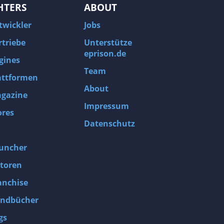
HTERS
ABOUT
twickler
Jobs
rtriebe
Unterstütze
eprison.de
gines
Team
attformen
About
gazine
Impressum
ores
Datenschutz
uncher
toren
anchise
ndbücher
gs