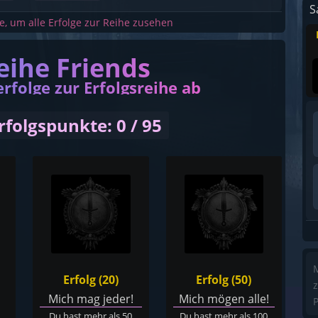
S
he, um alle Erfolge zur Reihe zusehen
eihe Friends
erfolge zur Erfolgsreihe ab
rfolgspunkte: 0 / 95
M
Erfolg (20)
Erfolg (50)
z
Mich mag jeder!
Mich mögen alle!
P
Du hast mehr als 50
Du hast mehr als 100