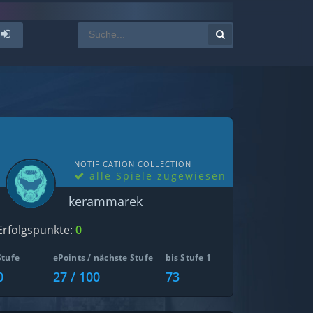
NOTIFICATION COLLECTION
alle Spiele zugewiesen
kerammarek
Erfolgspunkte:
0
Stufe
ePoints / nächste Stufe
bis Stufe 1
0
27 / 100
73