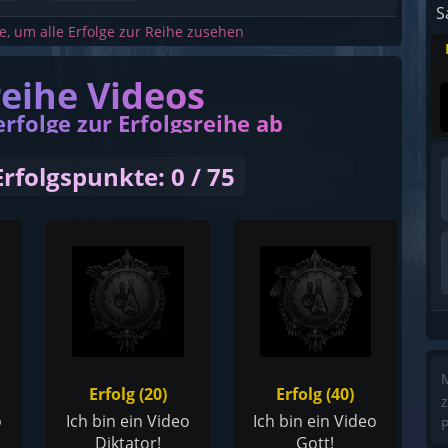
S
he, um alle Erfolge zur Reihe zusehen
reihe Videos
erfolge zur Erfolgsreihe ab
Erfolgspunkte: 0 / 75
M
Erfolg (20)
Erfolg (40)
z
o
Ich bin ein Video
Ich bin ein Video
P
Diktator!
Gott!