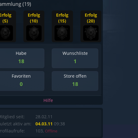
ammlung (19)
Erfolg
Erfolg
Erfolg
Erfolg
(5)
(10)
(15)
(20)
Habe
Wunschliste
18
1
Favoriten
Store offen
0
18
Hilfe
itglied seit:
28.02.11
uletzt aktiv am:
04.03.11
09:38
rofilaufrufe:
103,
Offline