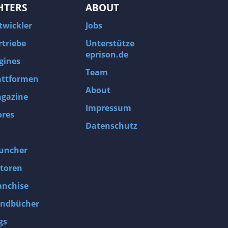
HTERS
ABOUT
twickler
Jobs
rtriebe
Unterstütze
eprison.de
gines
Team
attformen
About
gazine
Impressum
ores
Datenschutz
uncher
toren
anchise
ndbücher
gs