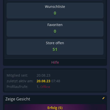
Wunschliste
0
Favoriten
0
Store offen
51
Hilfe
Mitglied seit:
20.08.23
zuletzt aktiv am:
20.08.23
07:48
Profilaufrufe:
1,
Offline
Zeige Gesicht
Erfolg (5)