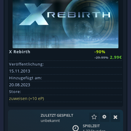
X Rebirth
-90%
2,99€
-29.99%
Veröffentlichung:
15.11.2013
Hinzugefügt am:
20.08.2023
Store:
zuweisen (+10 eP)
ZULETZT GESPIELT
unbekannt
SPIELZEIT