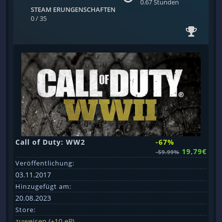
0.67 Stunden
STEAM ERUNGENSCHAFTEN
0 / 35
Call of Duty: WW2
-67%
19,79€
-59.99%
Veröffentlichung:
03.11.2017
Hinzugefügt am:
20.08.2023
Store:
zuweisen (+10 eP)