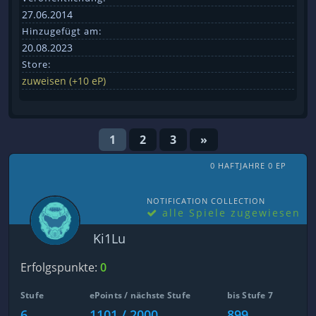
27.06.2014
Hinzugefügt am:
20.08.2023
Store:
zuweisen (+10 eP)
1
2
3
»
0 HAFTJAHRE 0 EP
NOTIFICATION COLLECTION
alle Spiele zugewiesen
Ki1Lu
Erfolgspunkte:
0
Stufe
ePoints / nächste Stufe
bis Stufe 7
6
1101 / 2000
899