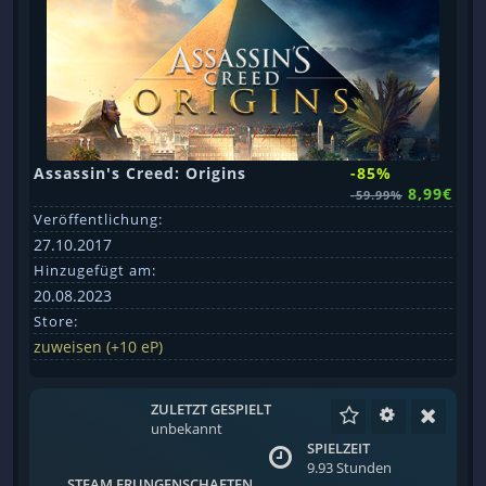
Assassin's Creed: Origins
-85%
8,99€
-59.99%
Veröffentlichung:
27.10.2017
Hinzugefügt am:
20.08.2023
Store:
zuweisen (+10 eP)
ZULETZT GESPIELT
unbekannt
SPIELZEIT
9.93 Stunden
STEAM ERUNGENSCHAFTEN