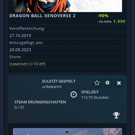
DRAGON BALL XENOVERSE 2
-90%
1,99€
-19.99%
Veröffentlichung:
27.10.2019
Hinzugefügt am:
20.08.2023
Store:
zuweisen (+10 eP)
ZULETZT GESPIELT
unbekannt
SPIELZEIT
113.75 Stunden
STEAM ERUNGENSCHAFTEN
0 / 57