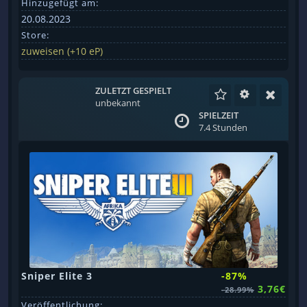
Hinzugefügt am:
20.08.2023
Store:
zuweisen (+10 eP)
ZULETZT GESPIELT
unbekannt
SPIELZEIT
7.4 Stunden
Sniper Elite 3
-87%
3,76€
-28.99%
Veröffentlichung: