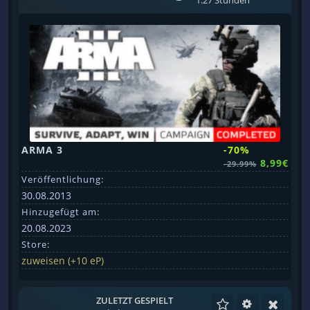
1.27 Stunden
ARMA 3
-70%
8,99€
-29.99%
Veröffentlichung:
30.08.2013
Hinzugefügt am:
20.08.2023
Store:
zuweisen (+10 eP)
ZULETZT GESPIELT