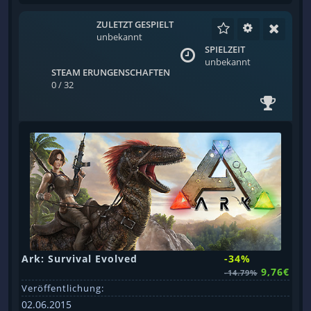
ZULETZT GESPIELT
unbekannt
SPIELZEIT
unbekannt
STEAM ERUNGENSCHAFTEN
0 / 32
Ark: Survival Evolved
-34%
9,76€
-14.79%
Veröffentlichung:
02.06.2015