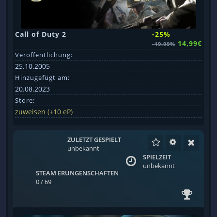
Call of Duty 2
-25%
14,99€
-19.99%
Veröffentlichung:
25.10.2005
Hinzugefügt am:
20.08.2023
Store:
zuweisen (+10 eP)
ZULETZT GESPIELT
unbekannt
SPIELZEIT
unbekannt
STEAM ERUNGENSCHAFTEN
0 / 69