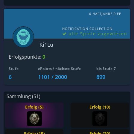
0 HAFTJAHRE 0 EP
NOTIFICATION COLLECTION
alle Spiele zugewiesen
Ki1Lu
Erfolgspunkte:
0
Stufe
ePoints / nächste Stufe
bis Stufe 7
6
1101 / 2000
899
Sammlung (51)
Erfolg (5)
Erfolg (10)
Erfolg (15)
Erfolg (20)