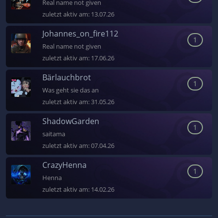
Real name not given
zuletzt aktiv am:
13.07.26
Johannes_on_fire112
1
Real name not given
zuletzt aktiv am:
17.06.26
Bärlauchbrot
1
Was geht sie das an
zuletzt aktiv am:
31.05.26
ShadowGarden
1
saitama
zuletzt aktiv am:
07.04.26
CrazyHenna
1
Henna
zuletzt aktiv am:
14.02.26