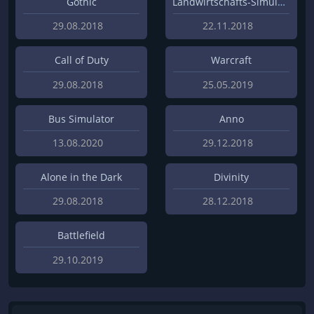
Gothic
Landwirtschafts-Simulator
29.08.2018
22.11.2018
Call of Duty
Warcraft
29.08.2018
25.05.2019
Bus Simulator
Anno
13.08.2020
29.12.2018
Alone in the Dark
Divinity
29.08.2018
28.12.2018
Battlefield
29.10.2019