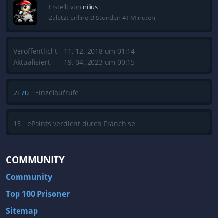
Erstellt von
nilius
Zuletzt online: 3 Stunden 41 Minuten
Veröffentlicht
11. 12. 2018 um 01:14
Aktualisiert
19. 04. 2023 um 00:15
2170
Einzelaufrufe
15
ePoints verdient durch Franchise
COMMUNITY
Community
Top 100 Prisoner
Sitemap