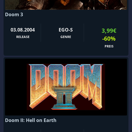
Doom 3
03.08.2004
EGO-S
3,99€
RELEASE
GENRE
-60%
PREIS
Doom II: Hell on Earth