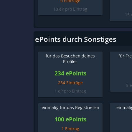
0 Einträge
10 eP pro Eintrag
15 
ePoints durch Sonstiges
für das Besuchen deines
für Fr
Profiles
234 ePoints
234 Einträge
5 
1 eP pro Eintrag
einmalig für das Registrieren
einmali
100 ePoints
1 Eintrag