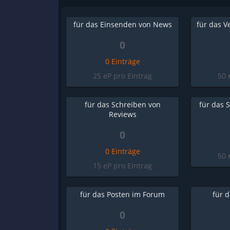
für das Einsenden von News
für das V
0
0 Einträge
25 eP pro Eintrag
50 
für das Schreiben von
für das 
Reviews
0
0 Einträge
50 
15 eP pro Eintrag
für das Posten im Forum
für 
0