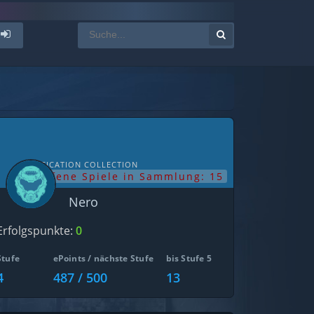
NOTIFICATION COLLECTION
offene Spiele in Sammlung: 15
Nero
Erfolgspunkte:
0
Stufe
ePoints / nächste Stufe
bis Stufe 5
4
487 / 500
13