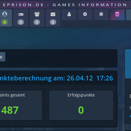
EPRISON.DE - GAMES INFORMATION
0
0
0
0
ge
unkteberechnung am:
26.04.12
17:26
oints gesamt
Erfolgspunkte
487
0