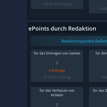
100 eP pro Eintrag
1000
ePoints durch Redaktion
Redaktionspunkte fließen 
für das Eintragen von Games
für den
0
0 Einträge
25 eP pro Eintrag
10 
für das Verfassen von
für das 
Artikeln
0