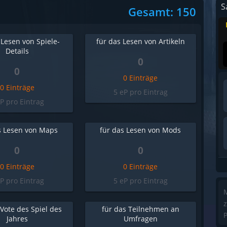
S
Gesamt: 150
 Lesen von Spiele-
für das Lesen von Artikeln
Details
0
0
0 Einträge
0 Einträge
5 eP pro Eintrag
eP pro Eintrag
s Lesen von Maps
für das Lesen von Mods
0
0
0 Einträge
0 Einträge
eP pro Eintrag
5 eP pro Eintrag
M
z
 Vote des Spiel des
für das Teilnehmen an
P
Jahres
Umfragen