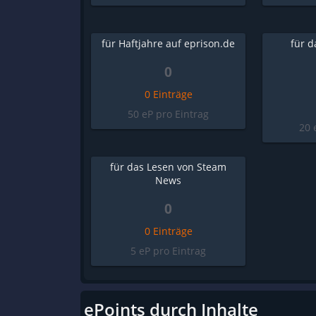
für Haftjahre auf eprison.de
für 
0
0 Einträge
50 eP pro Eintrag
20 
für das Lesen von Steam
News
0
0 Einträge
5 eP pro Eintrag
ePoints durch Inhalte