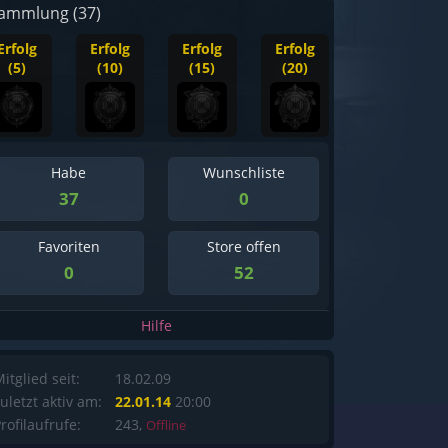
ammlung (37)
Erfolg
Erfolg
Erfolg
Erfolg
(5)
(10)
(15)
(20)
Habe
Wunschliste
37
0
Favoriten
Store offen
0
52
Hilfe
itglied seit:
18.02.09
uletzt aktiv am:
22.01.14
20:00
rofilaufrufe:
243,
Offline