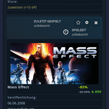
Store:
zuweisen (+10 eP)
ZULETZT GESPIELT
unbekannt
SPIELZEIT
unbekannt
Mass Effect
-85%
4,49€
-29.99%
Veröffentlichung:
06.06.2008
Hinzugefügt am: