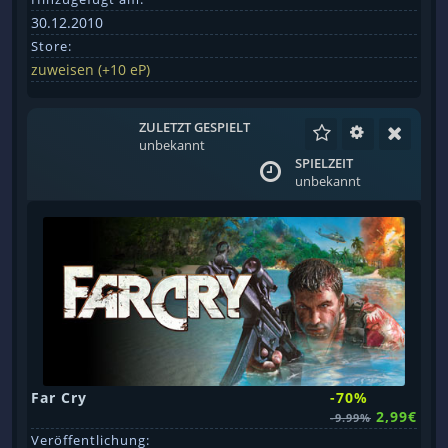
30.12.2010
Store:
zuweisen (+10 eP)
ZULETZT GESPIELT
unbekannt
SPIELZEIT
unbekannt
Far Cry
-70%
2,99€
-9.99%
Veröffentlichung: