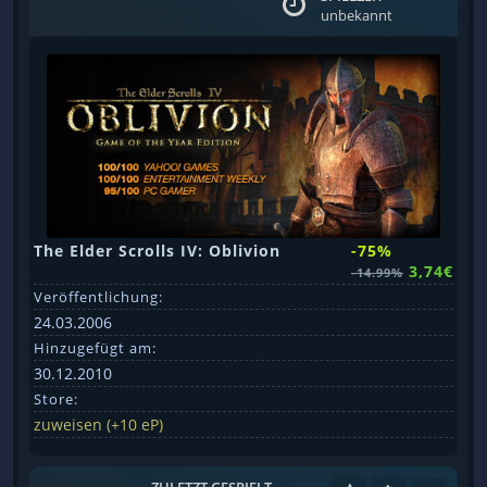
unbekannt
The Elder Scrolls IV: Oblivion
-75%
3,74€
-14.99%
Veröffentlichung:
24.03.2006
Hinzugefügt am:
30.12.2010
Store:
zuweisen (+10 eP)
ZULETZT GESPIELT