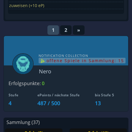
zuweisen (+10 eP)
1
2
»
NOTIFICATION COLLECTION
offene Spiele in Sammlung: 15
Nero
Erfolgspunkte:
0
Stufe
ePoints / nächste Stufe
bis Stufe 5
4
487 / 500
13
Sammlung (37)