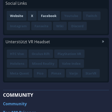
Social Links
Website
X
Facebook
Youtube
Twitch
Instagram
Fanseite
Wiki
Discord
Unterstützt VR Headset
HTC Vive
Oculus Rift
PlayStation VR
Hololens
Mixed Reality
Valve Index
Meta Quest
Pico
Pimax
Varjo
StarVR
COMMUNITY
Community