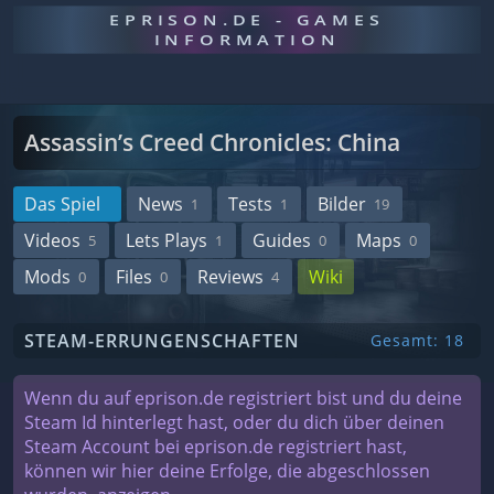
EPRISON.DE - GAMES
INFORMATION
Assassin’s Creed Chronicles: China
Das Spiel
News
Tests
Bilder
1
1
19
Videos
Lets Plays
Guides
Maps
5
1
0
0
Mods
Files
Reviews
Wiki
0
0
4
STEAM-ERRUNGENSCHAFTEN
Gesamt: 18
Wenn du auf eprison.de registriert bist und du deine
Steam Id hinterlegt hast, oder du dich über deinen
Steam Account bei eprison.de registriert hast,
können wir hier deine Erfolge, die abgeschlossen