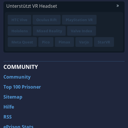
Unterstützt VR Headset
HTC Vive
Oculus Rift
PlayStation VR
Hololens
Mixed Reality
Valve Index
Meta Quest
Pico
Pimax
Varjo
StarVR
COMMUNITY
Community
Top 100 Prisoner
Sitemap
Hilfe
RSS
ePrison Stats