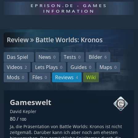
EPRISON.DE - GAMES
INFORMATION
Review
Battle Worlds: Kronos
Das Spiel
News
Tests
Bilder
0
0
6
Videos
Lets Plays
Guides
Maps
2
0
0
0
Mods
Files
Reviews
Wiki
0
0
4
Gameswelt
David Kepler
80 /
100
Ja, die Präsentation von Battle Worlds: Kronos ist nicht
zeitgemäß. Darüber kann ich aber noch am ehesten