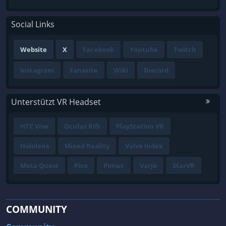
Social Links
Website
X
Facebook
Youtube
Twitch
Instagram
Fanseite
Wiki
Discord
Unterstützt VR Headset
HTC Vive
Oculus Rift
PlayStation VR
Hololens
Mixed Reality
Valve Index
Meta Quest
Pico
Pimax
Varjo
StarVR
COMMUNITY