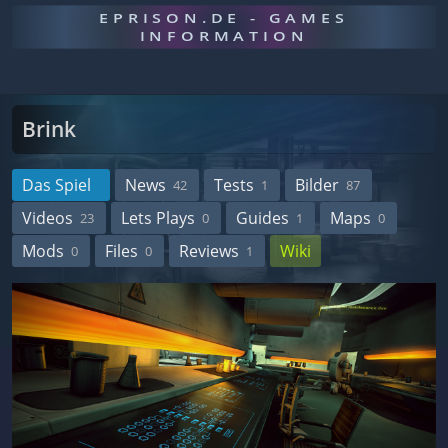
EPRISON.DE - GAMES
INFORMATION
Brink
Das Spiel
News
Tests
Bilder
42
1
87
Videos
Lets Plays
Guides
Maps
23
0
1
0
Mods
Files
Reviews
Wiki
0
0
1