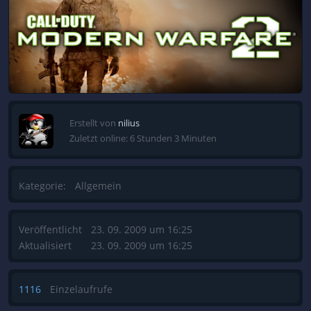
Erstellt von
nilius
Zuletzt online: 6 Stunden 3 Minuten
Kategorie:
Allgemein
Veröffentlicht
23. 09. 2009 um 16:25
Aktualisiert
23. 09. 2009 um 16:25
1116
Einzelaufrufe