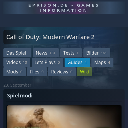
EPRISON.DE - GAMES
INFORMATION
Call of Duty: Modern Warfare 2
Das Spiel
News
Tests
Bilder
131
1
161
Videos
Lets Plays
Guides
Maps
10
0
4
4
Mods
Files
Reviews
Wiki
0
0
0
23. September
Spielmodi