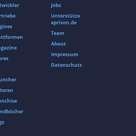
twickler
Jobs
rtriebe
Unterstütze
eprison.de
gines
Team
attformen
About
gazine
Impressum
ores
Datenschutz
uncher
toren
anchise
ndbücher
gs