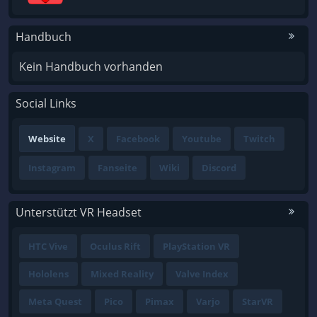
Handbuch
Kein Handbuch vorhanden
Social Links
Website
X
Facebook
Youtube
Twitch
Instagram
Fanseite
Wiki
Discord
Unterstützt VR Headset
HTC Vive
Oculus Rift
PlayStation VR
Hololens
Mixed Reality
Valve Index
Meta Quest
Pico
Pimax
Varjo
StarVR