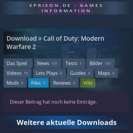
EPRISON.DE - GAMES
INFORMATION
Download
Call of Duty: Modern
Warfare 2
Das Spiel
News
Tests
Bilder
131
1
161
Videos
Lets Plays
Guides
Maps
10
0
4
4
Mods
Files
Reviews
Wiki
0
0
0
Dieser Beitrag hat noch keine Einträge.
Weitere aktuelle Downloads